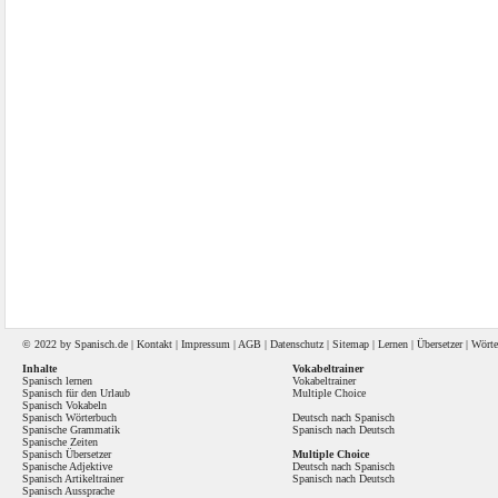
© 2022 by
Spanisch
.de |
Kontakt
|
Impressum
|
AGB
|
Datenschutz
|
Sitemap
|
Lernen
|
Übersetzer
|
Wörte
Inhalte
Vokabeltrainer
Spanisch lernen
Vokabeltrainer
Spanisch für den Urlaub
Multiple Choice
Spanisch Vokabeln
Spanisch Wörterbuch
Deutsch nach Spanisch
Spanische Grammatik
Spanisch nach Deutsch
Spanische Zeiten
Spanisch Übersetzer
Multiple Choice
Spanische Adjektive
Deutsch nach Spanisch
Spanisch Artikeltrainer
Spanisch nach Deutsch
Spanisch Aussprache