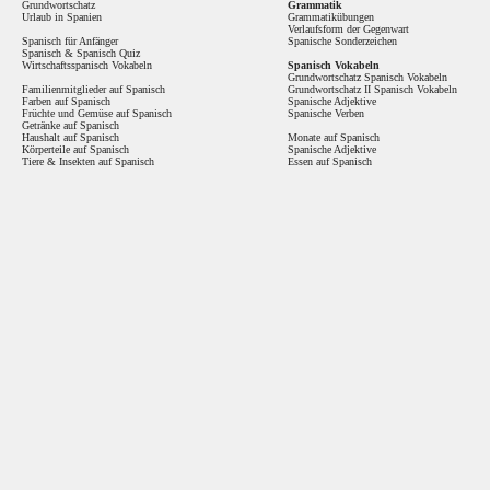
Grundwortschatz
Grammatik
Urlaub in Spanien
Grammatikübungen
Verlaufsform der Gegenwart
Spanisch für Anfänger
Spanische Sonderzeichen
Spanisch
&
Spanisch Quiz
Wirtschaftsspanisch Vokabeln
Spanisch Vokabeln
Grundwortschatz Spanisch Vokabeln
Familienmitglieder auf Spanisch
Grundwortschatz II Spanisch Vokabeln
Farben auf Spanisch
Spanische Adjektive
Früchte und Gemüse auf Spanisch
Spanische Verben
Getränke auf Spanisch
Haushalt auf Spanisch
Monate auf Spanisch
Körperteile auf Spanisch
Spanische Adjektive
Tiere & Insekten auf Spanisch
Essen auf Spanisch