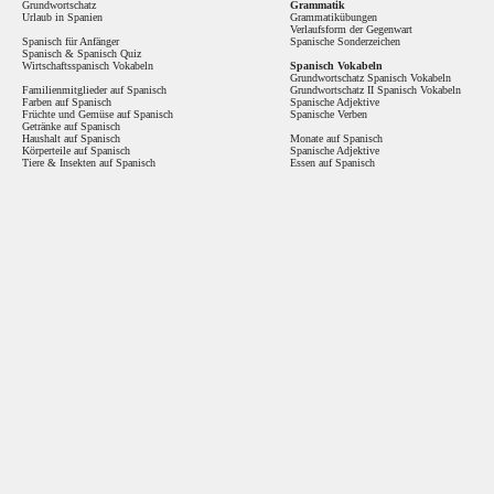
Grundwortschatz
Grammatik
Urlaub in Spanien
Grammatikübungen
Verlaufsform der Gegenwart
Spanisch für Anfänger
Spanische Sonderzeichen
Spanisch
&
Spanisch Quiz
Wirtschaftsspanisch Vokabeln
Spanisch Vokabeln
Grundwortschatz Spanisch Vokabeln
Familienmitglieder auf Spanisch
Grundwortschatz II Spanisch Vokabeln
Farben auf Spanisch
Spanische Adjektive
Früchte und Gemüse auf Spanisch
Spanische Verben
Getränke auf Spanisch
Haushalt auf Spanisch
Monate auf Spanisch
Körperteile auf Spanisch
Spanische Adjektive
Tiere & Insekten auf Spanisch
Essen auf Spanisch