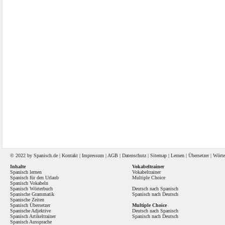
© 2022 by
Spanisch
.de |
Kontakt
|
Impressum
|
AGB
|
Datenschutz
|
Sitemap
|
Lernen
|
Übersetzer
|
Wörte
Inhalte
Vokabeltrainer
Spanisch lernen
Vokabeltrainer
Spanisch für den Urlaub
Multiple Choice
Spanisch Vokabeln
Spanisch Wörterbuch
Deutsch nach Spanisch
Spanische Grammatik
Spanisch nach Deutsch
Spanische Zeiten
Spanisch Übersetzer
Multiple Choice
Spanische Adjektive
Deutsch nach Spanisch
Spanisch Artikeltrainer
Spanisch nach Deutsch
Spanisch Aussprache