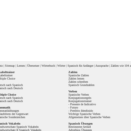
utz
|
Sitemap
|
Lernen
|
Übersetzer
|
Wörterbuch
|
Wörter
|
Spanisch für Anfänger
|
Aussprache
| Zahlen wie
104 a
abeltrainer
Zahlen
abeltrainer
Spanische Zahlen
tiple Choice
Zahlen lernen
Zahlen schreiben
tsch nach Spanisch
Spanisch Grundzahlen
nisch nach Deutsch
Verben
tiple Choice
Spanische Verben
tsch nach Spanisch
Konjugationsregeln
nisch nach Deutsch
Konjugationstrainer
-
Presente de Indicativo
ammatik
-
Futuro
ammatikübungen
-
Pretérito Idenfinido
laufsform der Gegenwart
Wichtige Spanische Verben
nische Sonderzeichen
Allgemeines über Spanische Verben
anisch Vokabeln
Spanisch Übungen
ndwortschatz Spanisch Vokabeln
Bestimmter Artikel
ndwortschatz II Spanisch Vokabeln
Adverbios Übungen