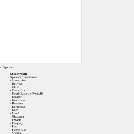
uf Spanisch
Sprachreisen
Spanisch Sprachreisen
-
Argentinien
-
Bolivien
-
Chile
-
Costa Rica
-
Dominikanische Republik
-
Ecuador
-
Guatemala
-
Honduras
-
Kolumbien
-
Kuba
-
Mexiko
-
Nicaragua
-
Panama
-
Paraguay
-
Peru
-
Puerto Rico
-
Spanien