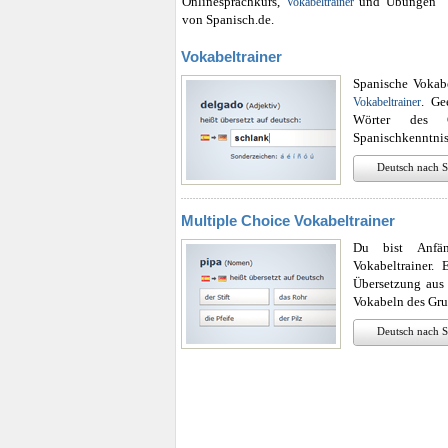
Onlinesprachkurs,
und Übungen
Vokabeltrainer
von Spanisch.de.
Vokabeltrainer
Spanische Vokab
. Ge
Vokabeltrainer
Wörter des G
Spanischkenntniss
Deutsch nach S
Multiple Choice Vokabeltrainer
Du bist Anfän
Vokabeltrainer.
Übersetzung aus
Vokabeln des Gru
Deutsch nach S