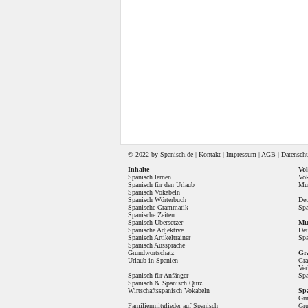
© 2022 by
Spanisch
.de |
Kontakt
|
Impressum
|
AGB
|
Datensch
Inhalte
Vok
Spanisch lernen
Vok
Spanisch für den Urlaub
Mul
Spanisch Vokabeln
Spanisch Wörterbuch
Deu
Spanische Grammatik
Spa
Spanische Zeiten
Spanisch Übersetzer
Mul
Spanische Adjektive
Deu
Spanisch Artikeltrainer
Spa
Spanisch Aussprache
Grundwortschatz
Gr
Urlaub in Spanien
Gr
Ver
Spanisch für Anfänger
Spa
Spanisch
&
Spanisch Quiz
Wirtschaftsspanisch Vokabeln
Sp
Gru
Familienmitglieder auf Spanisch
Gru