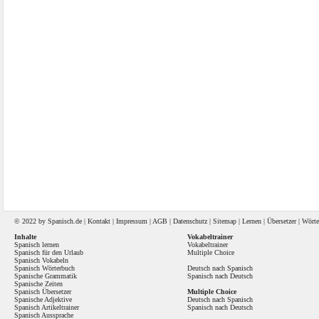
© 2022 by
Spanisch
.de |
Kontakt
|
Impressum
|
AGB
|
Datenschutz
|
Sitemap
|
Lernen
|
Übersetzer
|
Wörte
Inhalte
Vokabeltrainer
Spanisch lernen
Vokabeltrainer
Spanisch für den Urlaub
Multiple Choice
Spanisch Vokabeln
Spanisch Wörterbuch
Deutsch nach Spanisch
Spanische Grammatik
Spanisch nach Deutsch
Spanische Zeiten
Spanisch Übersetzer
Multiple Choice
Spanische Adjektive
Deutsch nach Spanisch
Spanisch Artikeltrainer
Spanisch nach Deutsch
Spanisch Aussprache