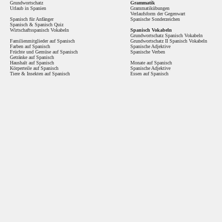
Grundwortschatz
Grammatik
Urlaub in Spanien
Grammatikübungen
Verlaufsform der Gegenwart
Spanisch für Anfänger
Spanische Sonderzeichen
Spanisch
&
Spanisch Quiz
Wirtschaftsspanisch Vokabeln
Spanisch Vokabeln
Grundwortschatz Spanisch Vokabeln
Familienmitglieder auf Spanisch
Grundwortschatz II Spanisch Vokabeln
Farben auf Spanisch
Spanische Adjektive
Früchte und Gemüse auf Spanisch
Spanische Verben
Getränke auf Spanisch
Haushalt auf Spanisch
Monate auf Spanisch
Körperteile auf Spanisch
Spanische Adjektive
Tiere & Insekten auf Spanisch
Essen auf Spanisch