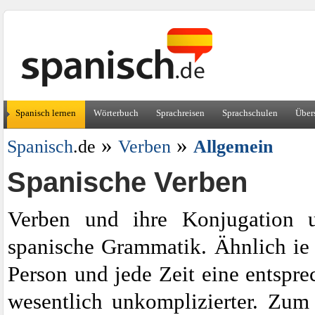
Spanisch lernen
Wörterbuch
Sprachreisen
Sprachschulen
Über
»
»
Spanisch
.de
Verben
Allgemein
Spanische Verben
Verben und ihre Konjugation u
spanische Grammatik. Ähnlich ie 
Person und jede Zeit eine entspre
wesentlich unkomplizierter. Zum