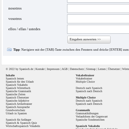
nosotros
vosotros
ellos / ellas / ustedes
Eingaben auswerten >>
Tipp
: Navigiere mit der [TAB]-Taste zwischen den Fenstern und drücke [ENTER] zu
© 2022 by
Spanisch
.de |
Kontakt
|
Impressum
|
AGB
|
Datenschutz
|
Sitemap
|
Lernen
|
Übersetzer
|
Wörte
Inhalte
Vokabeltrainer
Spanisch lernen
Vokabeltrainer
Spanisch für den Urlaub
Multiple Choice
Spanisch Vokabeln
Spanisch Wörterbuch
Deutsch nach Spanisch
Spanische Grammatik
Spanisch nach Deutsch
Spanische Zeiten
Spanisch Übersetzer
Multiple Choice
Spanische Adjektive
Deutsch nach Spanisch
Spanisch Artikeltrainer
Spanisch nach Deutsch
Spanisch Aussprache
Grundwortschatz
Grammatik
Urlaub in Spanien
Grammatikübungen
Verlaufsform der Gegenwart
Spanisch für Anfänger
Spanische Sonderzeichen
Spanisch
&
Spanisch Quiz
Wirtschaftsspanisch Vokabeln
Spanisch Vokabeln