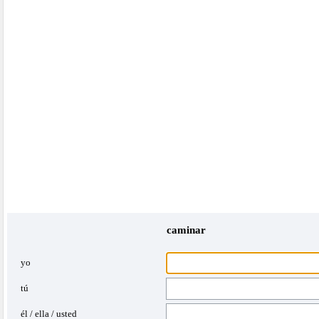
caminar
yo
tú
él / ella / usted