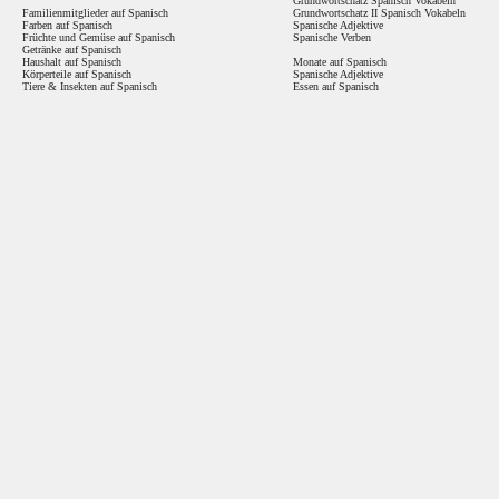
Grundwortschatz Spanisch Vokabeln
Familienmitglieder auf Spanisch
Grundwortschatz II Spanisch Vokabeln
Farben auf Spanisch
Spanische Adjektive
Früchte und Gemüse auf Spanisch
Spanische Verben
Getränke auf Spanisch
Haushalt auf Spanisch
Monate auf Spanisch
Körperteile auf Spanisch
Spanische Adjektive
Tiere & Insekten auf Spanisch
Essen auf Spanisch