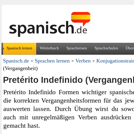
Spanisch lernen
Wörterbuch
Sprachreisen
Sprachschulen
Über
-
-
-
Spanisch.de
Sprachen lernen
Verben
Konjugationstrai
(Vergangenheit)
Pretérito Indefinido (Vergangen
Pretérito Indefinido Formen wichtiger spanisch
die korrekten Vergangenheitsformen für das jew
auswerten lassen. Durch Übung wirst du sowo
auch mit unregelmäßigen Verben ausdrücken
gemacht hast.