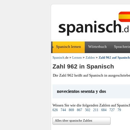
Spanisch lernen
Wörterbuch
Sprachrei
»
»
»
Spanisch
.de
Lernen
Zahlen
Zahl 962 auf Spanisch
Zahl 962 in Spanisch
Die Zahl 962 heißt auf Spanisch in ausgeschrieb
novecientos sesenta y dos
Wissen Sie wie die folgenden Zahlen auf Spanisc
626
744
869
867
502
211
684
727
79
Alles über spanische Zahlen