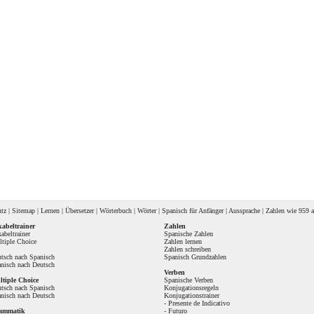
utz
|
Sitemap
|
Lernen
|
Übersetzer
|
Wörterbuch
|
Wörter
|
Spanisch für Anfänger
|
Aussprache
| Zahlen wie
959 a
abeltrainer
Zahlen
abeltrainer
Spanische Zahlen
tiple Choice
Zahlen lernen
Zahlen schreiben
tsch nach Spanisch
Spanisch Grundzahlen
nisch nach Deutsch
Verben
tiple Choice
Spanische Verben
tsch nach Spanisch
Konjugationsregeln
nisch nach Deutsch
Konjugationstrainer
-
Presente de Indicativo
ammatik
-
Futuro