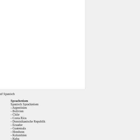
uf Spanisch
Sprachreisen
Spanisch Sprachreisen
-
Argentinien
-
Bolivien
-
Chile
-
Costa Rica
-
Dominikanische Republik
-
Ecuador
-
Guatemala
-
Honduras
-
Kolumbien
-
Kuba