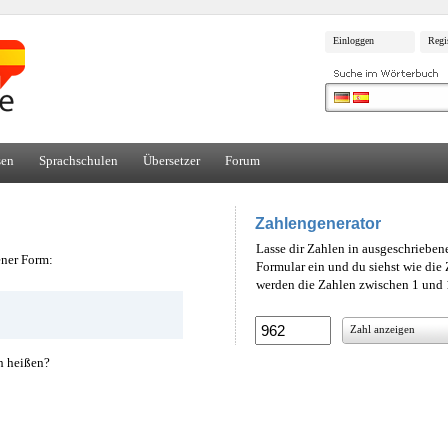
Einloggen
Regi
sen
Sprachschulen
Übersetzer
Forum
Zahlengenerator
Lasse dir Zahlen in ausgeschrieben
ener Form:
Formular ein und du siehst wie di
werden die Zahlen zwischen 1 und 1
Zahl anzeigen
h heißen?