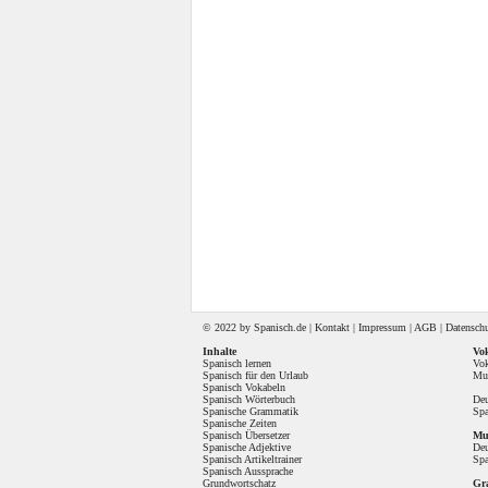
© 2022 by
Spanisch
.de |
Kontakt
|
Impressum
|
AGB
|
Datensch
Inhalte
Vok
Spanisch lernen
Vok
Spanisch für den Urlaub
Mul
Spanisch Vokabeln
Spanisch Wörterbuch
Deu
Spanische Grammatik
Spa
Spanische Zeiten
Spanisch Übersetzer
Mul
Spanische Adjektive
Deu
Spanisch Artikeltrainer
Spa
Spanisch Aussprache
Grundwortschatz
Gr