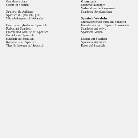
Grundwortschatz
Grammatik
Urlaub in Spanien
Grammatikübungen
Verlaufsform der Gegenwart
Spanisch für Anfänger
Spanische Sonderzeichen
Spanisch
&
Spanisch Quiz
Wirtschaftsspanisch Vokabeln
Spanisch Vokabeln
Grundwortschatz Spanisch Vokabeln
Familienmitglieder auf Spanisch
Grundwortschatz II Spanisch Vokabeln
Farben auf Spanisch
Spanische Adjektive
Früchte und Gemüse auf Spanisch
Spanische Verben
Getränke auf Spanisch
Haushalt auf Spanisch
Monate auf Spanisch
Körperteile auf Spanisch
Spanische Adjektive
Tiere & Insekten auf Spanisch
Essen auf Spanisch