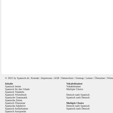
© 2022 by
Spanisch
.de |
Kontakt
|
Impressum
|
AGB
|
Datenschutz
|
Sitemap
|
Lernen
|
Übersetzer
|
Wörte
Inhalte
Vokabeltrainer
Spanisch lernen
Vokabeltrainer
Spanisch für den Urlaub
Multiple Choice
Spanisch Vokabeln
Spanisch Wörterbuch
Deutsch nach Spanisch
Spanische Grammatik
Spanisch nach Deutsch
Spanische Zeiten
Spanisch Übersetzer
Multiple Choice
Spanische Adjektive
Deutsch nach Spanisch
Spanisch Artikeltrainer
Spanisch nach Deutsch
Spanisch Aussprache