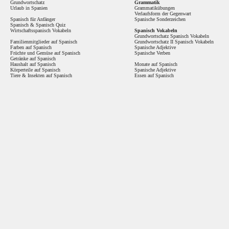
Grundwortschatz
Grammatik
Urlaub in Spanien
Grammatikübungen
Verlaufsform der Gegenwart
Spanisch für Anfänger
Spanische Sonderzeichen
Spanisch
&
Spanisch Quiz
Wirtschaftsspanisch Vokabeln
Spanisch Vokabeln
Grundwortschatz Spanisch Vokabeln
Familienmitglieder auf Spanisch
Grundwortschatz II Spanisch Vokabeln
Farben auf Spanisch
Spanische Adjektive
Früchte und Gemüse auf Spanisch
Spanische Verben
Getränke auf Spanisch
Haushalt auf Spanisch
Monate auf Spanisch
Körperteile auf Spanisch
Spanische Adjektive
Tiere & Insekten auf Spanisch
Essen auf Spanisch