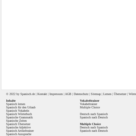
© 2022 by
Spanisch
.de |
Kontakt
|
Impressum
|
AGB
|
Datenschutz
|
Sitemap
|
Lernen
|
Übersetzer
|
Wörte
Inhalte
Vokabeltrainer
Spanisch lernen
Vokabeltrainer
Spanisch für den Urlaub
Multiple Choice
Spanisch Vokabeln
Spanisch Wörterbuch
Deutsch nach Spanisch
Spanische Grammatik
Spanisch nach Deutsch
Spanische Zeiten
Spanisch Übersetzer
Multiple Choice
Spanische Adjektive
Deutsch nach Spanisch
Spanisch Artikeltrainer
Spanisch nach Deutsch
Spanisch Aussprache