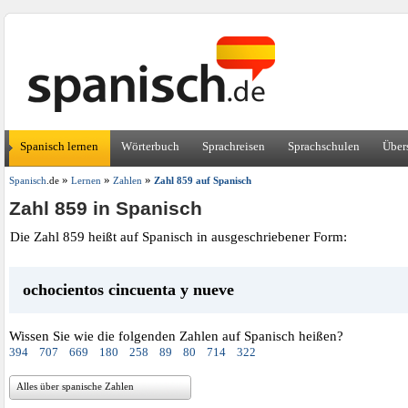
Spanisch lernen
Wörterbuch
Sprachreisen
Sprachschulen
Über
»
»
»
Spanisch
.de
Lernen
Zahlen
Zahl 859 auf Spanisch
Zahl 859 in Spanisch
Die Zahl 859 heißt auf Spanisch in ausgeschriebener Form:
ochocientos cincuenta y nueve
Wissen Sie wie die folgenden Zahlen auf Spanisch heißen?
394
707
669
180
258
89
80
714
322
Alles über spanische Zahlen