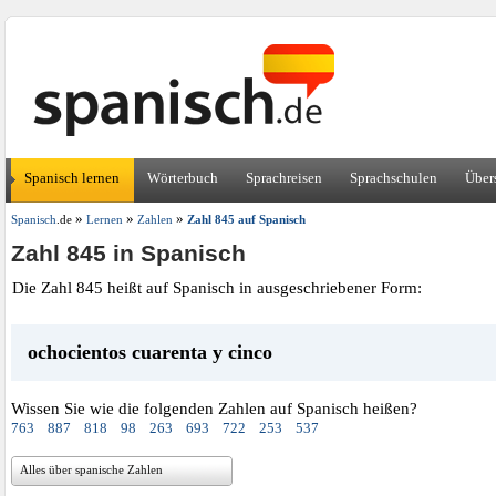
Spanisch lernen
Wörterbuch
Sprachreisen
Sprachschulen
Über
»
»
»
Spanisch
.de
Lernen
Zahlen
Zahl 845 auf Spanisch
Zahl 845 in Spanisch
Die Zahl 845 heißt auf Spanisch in ausgeschriebener Form:
ochocientos cuarenta y cinco
Wissen Sie wie die folgenden Zahlen auf Spanisch heißen?
763
887
818
98
263
693
722
253
537
Alles über spanische Zahlen