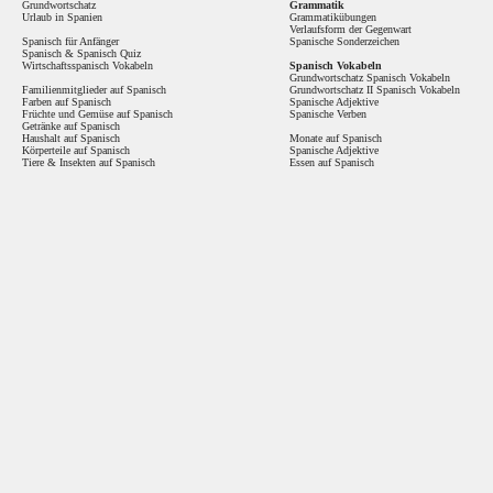
Grundwortschatz
Grammatik
Urlaub in Spanien
Grammatikübungen
Verlaufsform der Gegenwart
Spanisch für Anfänger
Spanische Sonderzeichen
Spanisch
&
Spanisch Quiz
Wirtschaftsspanisch Vokabeln
Spanisch Vokabeln
Grundwortschatz Spanisch Vokabeln
Familienmitglieder auf Spanisch
Grundwortschatz II Spanisch Vokabeln
Farben auf Spanisch
Spanische Adjektive
Früchte und Gemüse auf Spanisch
Spanische Verben
Getränke auf Spanisch
Haushalt auf Spanisch
Monate auf Spanisch
Körperteile auf Spanisch
Spanische Adjektive
Tiere & Insekten auf Spanisch
Essen auf Spanisch