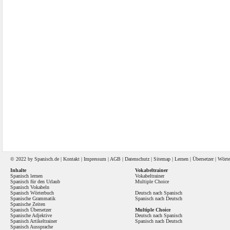
© 2022 by
Spanisch
.de |
Kontakt
|
Impressum
|
AGB
|
Datenschutz
|
Sitemap
|
Lernen
|
Übersetzer
|
Wörte
Inhalte
Vokabeltrainer
Spanisch lernen
Vokabeltrainer
Spanisch für den Urlaub
Multiple Choice
Spanisch Vokabeln
Spanisch Wörterbuch
Deutsch nach Spanisch
Spanische Grammatik
Spanisch nach Deutsch
Spanische Zeiten
Spanisch Übersetzer
Multiple Choice
Spanische Adjektive
Deutsch nach Spanisch
Spanisch Artikeltrainer
Spanisch nach Deutsch
Spanisch Aussprache