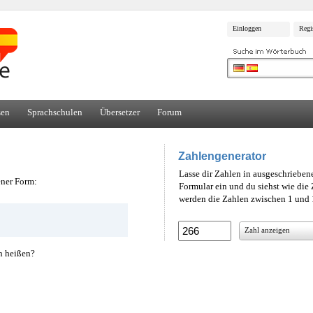
Einloggen
Regi
sen
Sprachschulen
Übersetzer
Forum
Zahlengenerator
Lasse dir Zahlen in ausgeschrieben
ener Form:
Formular ein und du siehst wie di
werden die Zahlen zwischen 1 und 1
Zahl anzeigen
h heißen?