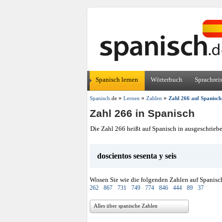
Spanisch lernen
Wörterbuch
Sprachrei
»
»
»
Spanisch
.de
Lernen
Zahlen
Zahl 266 auf Spanisch
Zahl 266 in Spanisch
Die Zahl 266 heißt auf Spanisch in ausgeschrieb
doscientos sesenta y seis
Wissen Sie wie die folgenden Zahlen auf Spanisc
262
867
731
749
774
846
444
89
37
Alles über spanische Zahlen