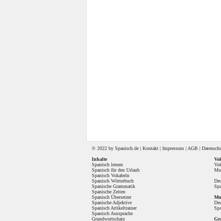
© 2022 by
Spanisch
.de |
Kontakt
|
Impressum
|
AGB
|
Datensch
Inhalte
Vok
Spanisch lernen
Vok
Spanisch für den Urlaub
Mul
Spanisch Vokabeln
Spanisch Wörterbuch
Deu
Spanische Grammatik
Spa
Spanische Zeiten
Spanisch Übersetzer
Mul
Spanische Adjektive
Deu
Spanisch Artikeltrainer
Spa
Spanisch Aussprache
Grundwortschatz
Gr