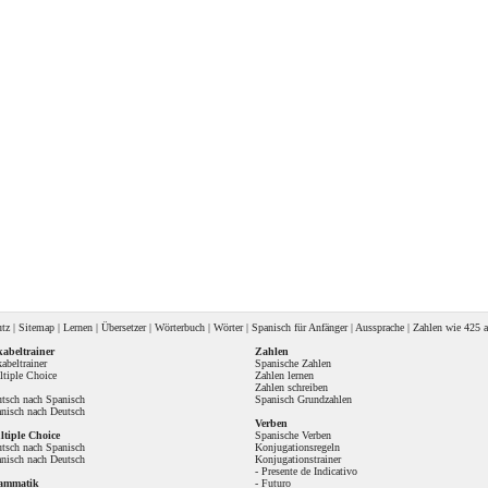
utz
|
Sitemap
|
Lernen
|
Übersetzer
|
Wörterbuch
|
Wörter
|
Spanisch für Anfänger
|
Aussprache
| Zahlen wie
425 a
abeltrainer
Zahlen
abeltrainer
Spanische Zahlen
tiple Choice
Zahlen lernen
Zahlen schreiben
tsch nach Spanisch
Spanisch Grundzahlen
nisch nach Deutsch
Verben
tiple Choice
Spanische Verben
tsch nach Spanisch
Konjugationsregeln
nisch nach Deutsch
Konjugationstrainer
-
Presente de Indicativo
ammatik
-
Futuro