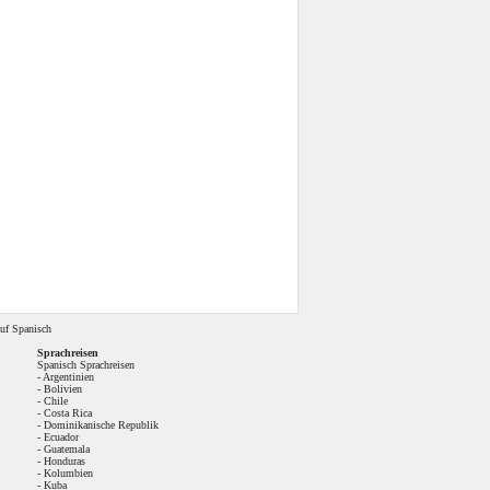
uf Spanisch
Sprachreisen
Spanisch Sprachreisen
-
Argentinien
-
Bolivien
-
Chile
-
Costa Rica
-
Dominikanische Republik
-
Ecuador
-
Guatemala
-
Honduras
-
Kolumbien
-
Kuba