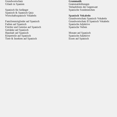
Grundwortschatz
Grammatik
Urlaub in Spanien
Grammatikübungen
Verlaufsform der Gegenwart
Spanisch für Anfänger
Spanische Sonderzeichen
Spanisch
&
Spanisch Quiz
Wirtschaftsspanisch Vokabeln
Spanisch Vokabeln
Grundwortschatz Spanisch Vokabeln
Familienmitglieder auf Spanisch
Grundwortschatz II Spanisch Vokabeln
Farben auf Spanisch
Spanische Adjektive
Früchte und Gemüse auf Spanisch
Spanische Verben
Getränke auf Spanisch
Haushalt auf Spanisch
Monate auf Spanisch
Körperteile auf Spanisch
Spanische Adjektive
Tiere & Insekten auf Spanisch
Essen auf Spanisch