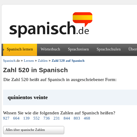
Spanisch lernen
Wörterbuch
Sprachreisen
Sprachschulen
Über
»
»
»
Spanisch
.de
Lernen
Zahlen
Zahl 520 auf Spanisch
Zahl 520 in Spanisch
Die Zahl 520 heißt auf Spanisch in ausgeschriebener Form:
quinientos veinte
Wissen Sie wie die folgenden Zahlen auf Spanisch heißen?
927
664
139
552
736
231
844
803
468
Alles über spanische Zahlen