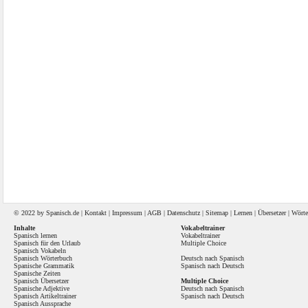
© 2022 by
Spanisch
.de |
Kontakt
|
Impressum
|
AGB
|
Datenschutz
|
Sitemap
|
Lernen
|
Übersetzer
|
Wörte
Inhalte
Vokabeltrainer
Spanisch lernen
Vokabeltrainer
Spanisch für den Urlaub
Multiple Choice
Spanisch Vokabeln
Spanisch Wörterbuch
Deutsch nach Spanisch
Spanische Grammatik
Spanisch nach Deutsch
Spanische Zeiten
Spanisch Übersetzer
Multiple Choice
Spanische Adjektive
Deutsch nach Spanisch
Spanisch Artikeltrainer
Spanisch nach Deutsch
Spanisch Aussprache