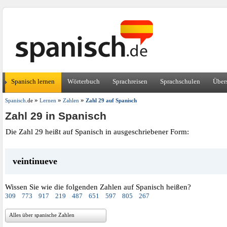
Spanisch lernen
Wörterbuch
Sprachreisen
Sprachschulen
Über
»
»
»
Spanisch
.de
Lernen
Zahlen
Zahl 29 auf Spanisch
Zahl 29 in Spanisch
Die Zahl 29 heißt auf Spanisch in ausgeschriebener Form:
veintinueve
Wissen Sie wie die folgenden Zahlen auf Spanisch heißen?
309
773
917
219
487
651
597
805
267
Alles über spanische Zahlen