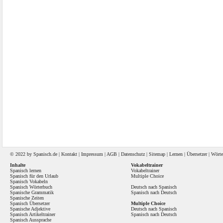
© 2022 by
Spanisch
.de |
Kontakt
|
Impressum
|
AGB
|
Datenschutz
|
Sitemap
|
Lernen
|
Übersetzer
|
Wörte
Inhalte
Vokabeltrainer
Spanisch lernen
Vokabeltrainer
Spanisch für den Urlaub
Multiple Choice
Spanisch Vokabeln
Spanisch Wörterbuch
Deutsch nach Spanisch
Spanische Grammatik
Spanisch nach Deutsch
Spanische Zeiten
Spanisch Übersetzer
Multiple Choice
Spanische Adjektive
Deutsch nach Spanisch
Spanisch Artikeltrainer
Spanisch nach Deutsch
Spanisch Aussprache