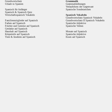
Grundwortschatz
Grammatik
Urlaub in Spanien
Grammatikübungen
Verlaufsform der Gegenwart
Spanisch für Anfänger
Spanische Sonderzeichen
Spanisch
&
Spanisch Quiz
Wirtschaftsspanisch Vokabeln
Spanisch Vokabeln
Grundwortschatz Spanisch Vokabeln
Familienmitglieder auf Spanisch
Grundwortschatz II Spanisch Vokabeln
Farben auf Spanisch
Spanische Adjektive
Früchte und Gemüse auf Spanisch
Spanische Verben
Getränke auf Spanisch
Haushalt auf Spanisch
Monate auf Spanisch
Körperteile auf Spanisch
Spanische Adjektive
Tiere & Insekten auf Spanisch
Essen auf Spanisch