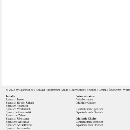
© 2022 by
Spanisch
.de |
Kontakt
|
Impressum
|
AGB
|
Datenschutz
|
Sitemap
|
Lernen
|
Übersetzer
|
Wörte
Inhalte
Vokabeltrainer
Spanisch lernen
Vokabeltrainer
Spanisch für den Urlaub
Multiple Choice
Spanisch Vokabeln
Spanisch Wörterbuch
Deutsch nach Spanisch
Spanische Grammatik
Spanisch nach Deutsch
Spanische Zeiten
Spanisch Übersetzer
Multiple Choice
Spanische Adjektive
Deutsch nach Spanisch
Spanisch Artikeltrainer
Spanisch nach Deutsch
Spanisch Aussprache