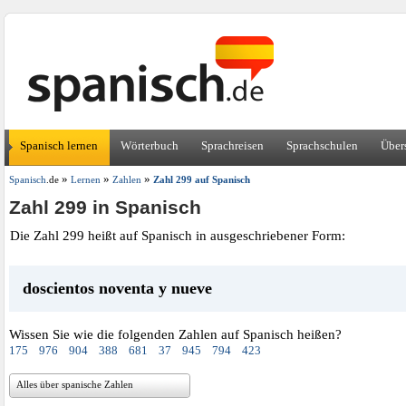
Spanisch lernen
Wörterbuch
Sprachreisen
Sprachschulen
Über
»
»
»
Spanisch
.de
Lernen
Zahlen
Zahl 299 auf Spanisch
Zahl 299 in Spanisch
Die Zahl 299 heißt auf Spanisch in ausgeschriebener Form:
doscientos noventa y nueve
Wissen Sie wie die folgenden Zahlen auf Spanisch heißen?
175
976
904
388
681
37
945
794
423
Alles über spanische Zahlen