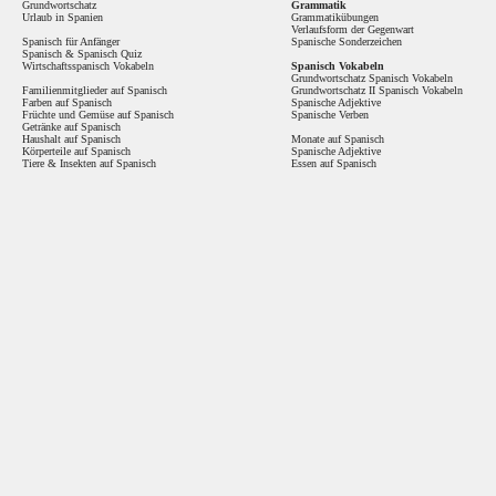
Grundwortschatz
Grammatik
Urlaub in Spanien
Grammatikübungen
Verlaufsform der Gegenwart
Spanisch für Anfänger
Spanische Sonderzeichen
Spanisch
&
Spanisch Quiz
Wirtschaftsspanisch Vokabeln
Spanisch Vokabeln
Grundwortschatz Spanisch Vokabeln
Familienmitglieder auf Spanisch
Grundwortschatz II Spanisch Vokabeln
Farben auf Spanisch
Spanische Adjektive
Früchte und Gemüse auf Spanisch
Spanische Verben
Getränke auf Spanisch
Haushalt auf Spanisch
Monate auf Spanisch
Körperteile auf Spanisch
Spanische Adjektive
Tiere & Insekten auf Spanisch
Essen auf Spanisch