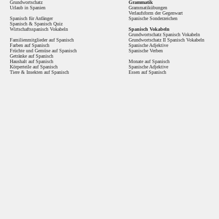
Grundwortschatz
Grammatik
Urlaub in Spanien
Grammatikübungen
Verlaufsform der Gegenwart
Spanisch für Anfänger
Spanische Sonderzeichen
Spanisch
&
Spanisch Quiz
Wirtschaftsspanisch Vokabeln
Spanisch Vokabeln
Grundwortschatz Spanisch Vokabeln
Familienmitglieder auf Spanisch
Grundwortschatz II Spanisch Vokabeln
Farben auf Spanisch
Spanische Adjektive
Früchte und Gemüse auf Spanisch
Spanische Verben
Getränke auf Spanisch
Haushalt auf Spanisch
Monate auf Spanisch
Körperteile auf Spanisch
Spanische Adjektive
Tiere & Insekten auf Spanisch
Essen auf Spanisch