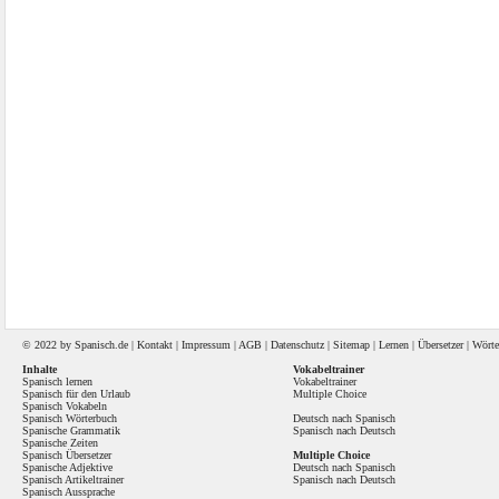
© 2022 by
Spanisch
.de |
Kontakt
|
Impressum
|
AGB
|
Datenschutz
|
Sitemap
|
Lernen
|
Übersetzer
|
Wörte
Inhalte
Vokabeltrainer
Spanisch lernen
Vokabeltrainer
Spanisch für den Urlaub
Multiple Choice
Spanisch Vokabeln
Spanisch Wörterbuch
Deutsch nach Spanisch
Spanische Grammatik
Spanisch nach Deutsch
Spanische Zeiten
Spanisch Übersetzer
Multiple Choice
Spanische Adjektive
Deutsch nach Spanisch
Spanisch Artikeltrainer
Spanisch nach Deutsch
Spanisch Aussprache