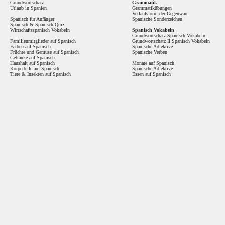
Grundwortschatz
Grammatik
Urlaub in Spanien
Grammatikübungen
Verlaufsform der Gegenwart
Spanisch für Anfänger
Spanische Sonderzeichen
Spanisch
&
Spanisch Quiz
Wirtschaftsspanisch Vokabeln
Spanisch Vokabeln
Grundwortschatz Spanisch Vokabeln
Familienmitglieder auf Spanisch
Grundwortschatz II Spanisch Vokabeln
Farben auf Spanisch
Spanische Adjektive
Früchte und Gemüse auf Spanisch
Spanische Verben
Getränke auf Spanisch
Haushalt auf Spanisch
Monate auf Spanisch
Körperteile auf Spanisch
Spanische Adjektive
Tiere & Insekten auf Spanisch
Essen auf Spanisch