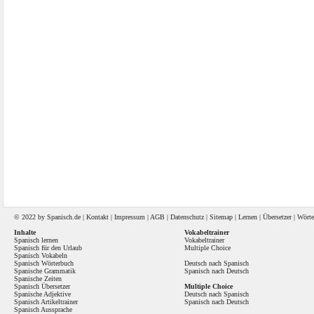
© 2022 by
Spanisch
.de |
Kontakt
|
Impressum
|
AGB
|
Datenschutz
|
Sitemap
|
Lernen
|
Übersetzer
|
Wörte
Inhalte
Vokabeltrainer
Spanisch lernen
Vokabeltrainer
Spanisch für den Urlaub
Multiple Choice
Spanisch Vokabeln
Spanisch Wörterbuch
Deutsch nach Spanisch
Spanische Grammatik
Spanisch nach Deutsch
Spanische Zeiten
Spanisch Übersetzer
Multiple Choice
Spanische Adjektive
Deutsch nach Spanisch
Spanisch Artikeltrainer
Spanisch nach Deutsch
Spanisch Aussprache