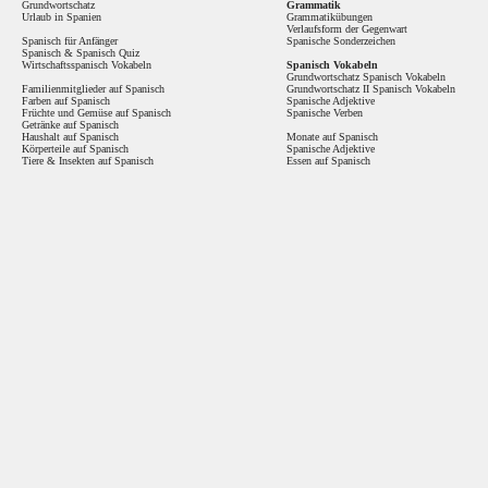
Grundwortschatz
Grammatik
Urlaub in Spanien
Grammatikübungen
Verlaufsform der Gegenwart
Spanisch für Anfänger
Spanische Sonderzeichen
Spanisch
&
Spanisch Quiz
Wirtschaftsspanisch Vokabeln
Spanisch Vokabeln
Grundwortschatz Spanisch Vokabeln
Familienmitglieder auf Spanisch
Grundwortschatz II Spanisch Vokabeln
Farben auf Spanisch
Spanische Adjektive
Früchte und Gemüse auf Spanisch
Spanische Verben
Getränke auf Spanisch
Haushalt auf Spanisch
Monate auf Spanisch
Körperteile auf Spanisch
Spanische Adjektive
Tiere & Insekten auf Spanisch
Essen auf Spanisch