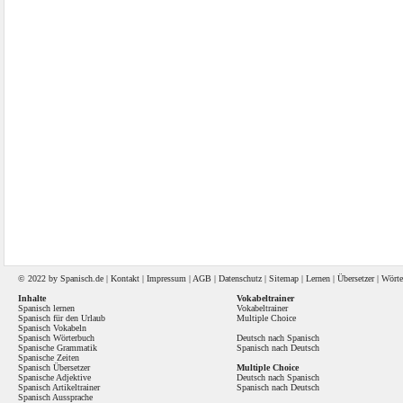
© 2022 by
Spanisch
.de |
Kontakt
|
Impressum
|
AGB
|
Datenschutz
|
Sitemap
|
Lernen
|
Übersetzer
|
Wörte
Inhalte
Vokabeltrainer
Spanisch lernen
Vokabeltrainer
Spanisch für den Urlaub
Multiple Choice
Spanisch Vokabeln
Spanisch Wörterbuch
Deutsch nach Spanisch
Spanische Grammatik
Spanisch nach Deutsch
Spanische Zeiten
Spanisch Übersetzer
Multiple Choice
Spanische Adjektive
Deutsch nach Spanisch
Spanisch Artikeltrainer
Spanisch nach Deutsch
Spanisch Aussprache