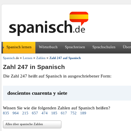
Spanisch lernen
Wörterbuch
Sprachreisen
Sprachschulen
Über
»
»
»
Spanisch
.de
Lernen
Zahlen
Zahl 247 auf Spanisch
Zahl 247 in Spanisch
Die Zahl 247 heißt auf Spanisch in ausgeschriebener Form:
doscientos cuarenta y siete
Wissen Sie wie die folgenden Zahlen auf Spanisch heißen?
835
964
215
657
474
185
617
752
189
Alles über spanische Zahlen