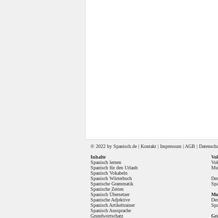
© 2022 by
Spanisch
.de |
Kontakt
|
Impressum
|
AGB
|
Datensch
Inhalte
Vok
Spanisch lernen
Vok
Spanisch für den Urlaub
Mul
Spanisch Vokabeln
Spanisch Wörterbuch
Deu
Spanische Grammatik
Spa
Spanische Zeiten
Spanisch Übersetzer
Mul
Spanische Adjektive
Deu
Spanisch Artikeltrainer
Spa
Spanisch Aussprache
Grundwortschatz
Gr