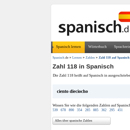
Spanisch lernen
Wörterbuch
Sprachrei
»
»
»
Spanisch
.de
Lernen
Zahlen
Zahl 118 auf Spanisch
Zahl 118 in Spanisch
Die Zahl 118 heißt auf Spanisch in ausgeschrieb
ciento dieciocho
Wissen Sie wie die folgenden Zahlen auf Spanisc
539
678
890
354
285
885
362
295
451
Alles über spanische Zahlen