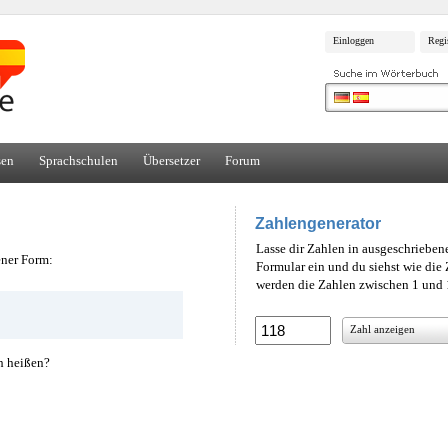
Einloggen
Regi
sen
Sprachschulen
Übersetzer
Forum
Zahlengenerator
Lasse dir Zahlen in ausgeschrieben
ener Form:
Formular ein und du siehst wie di
werden die Zahlen zwischen 1 und 1
Zahl anzeigen
h heißen?