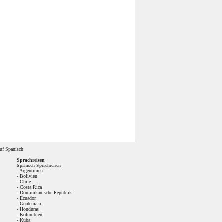
uf Spanisch
Sprachreisen
Spanisch Sprachreisen
-
Argentinien
-
Bolivien
-
Chile
-
Costa Rica
-
Dominikanische Republik
-
Ecuador
-
Guatemala
-
Honduras
-
Kolumbien
-
Kuba