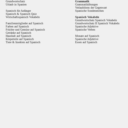
Grundwortschatz
Grammatik
Urlaub in Spanien
Grammatikübungen
Verlaufsform der Gegenwart
Spanisch für Anfänger
Spanische Sonderzeichen
Spanisch
&
Spanisch Quiz
Wirtschaftsspanisch Vokabeln
Spanisch Vokabeln
Grundwortschatz Spanisch Vokabeln
Familienmitglieder auf Spanisch
Grundwortschatz II Spanisch Vokabeln
Farben auf Spanisch
Spanische Adjektive
Früchte und Gemüse auf Spanisch
Spanische Verben
Getränke auf Spanisch
Haushalt auf Spanisch
Monate auf Spanisch
Körperteile auf Spanisch
Spanische Adjektive
Tiere & Insekten auf Spanisch
Essen auf Spanisch