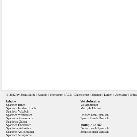
© 2022 by
Spanisch
.de |
Kontakt
|
Impressum
|
AGB
|
Datenschutz
|
Sitemap
|
Lernen
|
Übersetzer
|
Wörte
Inhalte
Vokabeltrainer
Spanisch lernen
Vokabeltrainer
Spanisch für den Urlaub
Multiple Choice
Spanisch Vokabeln
Spanisch Wörterbuch
Deutsch nach Spanisch
Spanische Grammatik
Spanisch nach Deutsch
Spanische Zeiten
Spanisch Übersetzer
Multiple Choice
Spanische Adjektive
Deutsch nach Spanisch
Spanisch Artikeltrainer
Spanisch nach Deutsch
Spanisch Aussprache