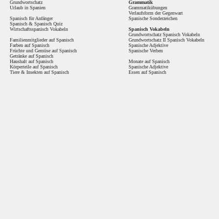
Grundwortschatz
Grammatik
Urlaub in Spanien
Grammatikübungen
Verlaufsform der Gegenwart
Spanisch für Anfänger
Spanische Sonderzeichen
Spanisch
&
Spanisch Quiz
Wirtschaftsspanisch Vokabeln
Spanisch Vokabeln
Grundwortschatz Spanisch Vokabeln
Familienmitglieder auf Spanisch
Grundwortschatz II Spanisch Vokabeln
Farben auf Spanisch
Spanische Adjektive
Früchte und Gemüse auf Spanisch
Spanische Verben
Getränke auf Spanisch
Haushalt auf Spanisch
Monate auf Spanisch
Körperteile auf Spanisch
Spanische Adjektive
Tiere & Insekten auf Spanisch
Essen auf Spanisch