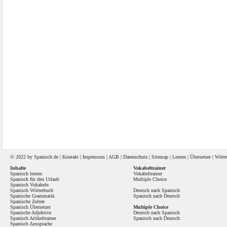
© 2022 by
Spanisch
.de |
Kontakt
|
Impressum
|
AGB
|
Datenschutz
|
Sitemap
|
Lernen
|
Übersetzer
|
Wörte
Inhalte
Vokabeltrainer
Spanisch lernen
Vokabeltrainer
Spanisch für den Urlaub
Multiple Choice
Spanisch Vokabeln
Spanisch Wörterbuch
Deutsch nach Spanisch
Spanische Grammatik
Spanisch nach Deutsch
Spanische Zeiten
Spanisch Übersetzer
Multiple Choice
Spanische Adjektive
Deutsch nach Spanisch
Spanisch Artikeltrainer
Spanisch nach Deutsch
Spanisch Aussprache