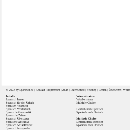
© 2022 by
Spanisch
.de |
Kontakt
|
Impressum
|
AGB
|
Datenschutz
|
Sitemap
|
Lernen
|
Übersetzer
|
Wörte
Inhalte
Vokabeltrainer
Spanisch lernen
Vokabeltrainer
Spanisch für den Urlaub
Multiple Choice
Spanisch Vokabeln
Spanisch Wörterbuch
Deutsch nach Spanisch
Spanische Grammatik
Spanisch nach Deutsch
Spanische Zeiten
Spanisch Übersetzer
Multiple Choice
Spanische Adjektive
Deutsch nach Spanisch
Spanisch Artikeltrainer
Spanisch nach Deutsch
Spanisch Aussprache