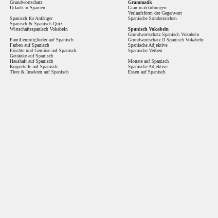
Grundwortschatz
Grammatik
Urlaub in Spanien
Grammatikübungen
Verlaufsform der Gegenwart
Spanisch für Anfänger
Spanische Sonderzeichen
Spanisch
&
Spanisch Quiz
Wirtschaftsspanisch Vokabeln
Spanisch Vokabeln
Grundwortschatz Spanisch Vokabeln
Familienmitglieder auf Spanisch
Grundwortschatz II Spanisch Vokabeln
Farben auf Spanisch
Spanische Adjektive
Früchte und Gemüse auf Spanisch
Spanische Verben
Getränke auf Spanisch
Haushalt auf Spanisch
Monate auf Spanisch
Körperteile auf Spanisch
Spanische Adjektive
Tiere & Insekten auf Spanisch
Essen auf Spanisch