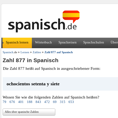
Spanisch lernen
Wörterbuch
Sprachreisen
Sprachschulen
Über
»
»
»
Spanisch
.de
Lernen
Zahlen
Zahl 877 auf Spanisch
Zahl 877 in Spanisch
Die Zahl 877 heißt auf Spanisch in ausgeschriebener Form:
ochocientos setenta y siete
Wissen Sie wie die folgenden Zahlen auf Spanisch heißen?
79
676
401
188
843
472
69
315
653
Alles über spanische Zahlen