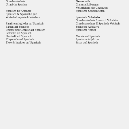
Grundwortschatz
Grammatik
Urlaub in Spanien
Grammatikübungen
Verlaufsform der Gegenwart
Spanisch für Anfänger
Spanische Sonderzeichen
Spanisch
&
Spanisch Quiz
Wirtschaftsspanisch Vokabeln
Spanisch Vokabeln
Grundwortschatz Spanisch Vokabeln
Familienmitglieder auf Spanisch
Grundwortschatz II Spanisch Vokabeln
Farben auf Spanisch
Spanische Adjektive
Früchte und Gemüse auf Spanisch
Spanische Verben
Getränke auf Spanisch
Haushalt auf Spanisch
Monate auf Spanisch
Körperteile auf Spanisch
Spanische Adjektive
Tiere & Insekten auf Spanisch
Essen auf Spanisch