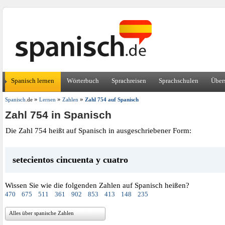
Spanisch lernen
Wörterbuch
Sprachreisen
Sprachschulen
Über
»
»
»
Spanisch
.de
Lernen
Zahlen
Zahl 754 auf Spanisch
Zahl 754 in Spanisch
Die Zahl 754 heißt auf Spanisch in ausgeschriebener Form:
setecientos cincuenta y cuatro
Wissen Sie wie die folgenden Zahlen auf Spanisch heißen?
470
675
511
361
902
853
413
148
235
Alles über spanische Zahlen