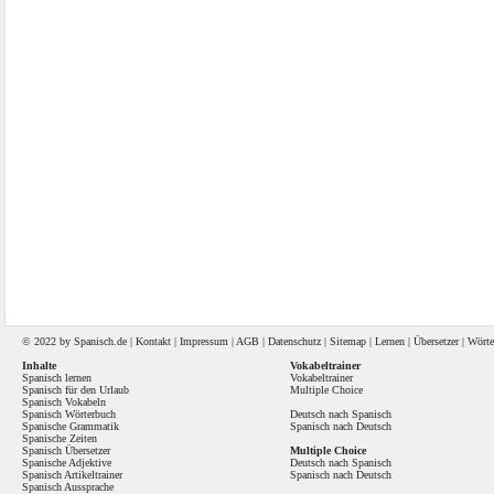
© 2022 by
Spanisch
.de |
Kontakt
|
Impressum
|
AGB
|
Datenschutz
|
Sitemap
|
Lernen
|
Übersetzer
|
Wörte
Inhalte
Vokabeltrainer
Spanisch lernen
Vokabeltrainer
Spanisch für den Urlaub
Multiple Choice
Spanisch Vokabeln
Spanisch Wörterbuch
Deutsch nach Spanisch
Spanische Grammatik
Spanisch nach Deutsch
Spanische Zeiten
Spanisch Übersetzer
Multiple Choice
Spanische Adjektive
Deutsch nach Spanisch
Spanisch Artikeltrainer
Spanisch nach Deutsch
Spanisch Aussprache