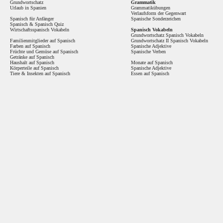
Grundwortschatz
Grammatik
Urlaub in Spanien
Grammatikübungen
Verlaufsform der Gegenwart
Spanisch für Anfänger
Spanische Sonderzeichen
Spanisch
&
Spanisch Quiz
Wirtschaftsspanisch Vokabeln
Spanisch Vokabeln
Grundwortschatz Spanisch Vokabeln
Familienmitglieder auf Spanisch
Grundwortschatz II Spanisch Vokabeln
Farben auf Spanisch
Spanische Adjektive
Früchte und Gemüse auf Spanisch
Spanische Verben
Getränke auf Spanisch
Haushalt auf Spanisch
Monate auf Spanisch
Körperteile auf Spanisch
Spanische Adjektive
Tiere & Insekten auf Spanisch
Essen auf Spanisch