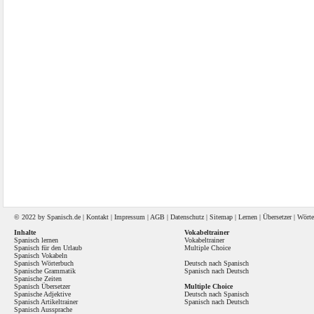
© 2022 by
Spanisch
.de |
Kontakt
|
Impressum
|
AGB
|
Datenschutz
|
Sitemap
|
Lernen
|
Übersetzer
|
Wörte
Inhalte
Vokabeltrainer
Spanisch lernen
Vokabeltrainer
Spanisch für den Urlaub
Multiple Choice
Spanisch Vokabeln
Spanisch Wörterbuch
Deutsch nach Spanisch
Spanische Grammatik
Spanisch nach Deutsch
Spanische Zeiten
Spanisch Übersetzer
Multiple Choice
Spanische Adjektive
Deutsch nach Spanisch
Spanisch Artikeltrainer
Spanisch nach Deutsch
Spanisch Aussprache