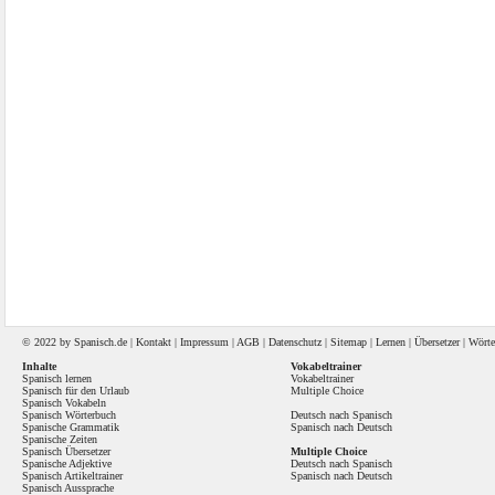
© 2022 by
Spanisch
.de |
Kontakt
|
Impressum
|
AGB
|
Datenschutz
|
Sitemap
|
Lernen
|
Übersetzer
|
Wörte
Inhalte
Vokabeltrainer
Spanisch lernen
Vokabeltrainer
Spanisch für den Urlaub
Multiple Choice
Spanisch Vokabeln
Spanisch Wörterbuch
Deutsch nach Spanisch
Spanische Grammatik
Spanisch nach Deutsch
Spanische Zeiten
Spanisch Übersetzer
Multiple Choice
Spanische Adjektive
Deutsch nach Spanisch
Spanisch Artikeltrainer
Spanisch nach Deutsch
Spanisch Aussprache