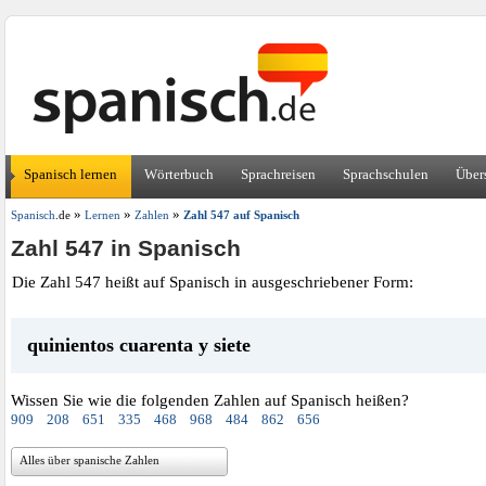
Spanisch lernen
Wörterbuch
Sprachreisen
Sprachschulen
Über
»
»
»
Spanisch
.de
Lernen
Zahlen
Zahl 547 auf Spanisch
Zahl 547 in Spanisch
Die Zahl 547 heißt auf Spanisch in ausgeschriebener Form:
quinientos cuarenta y siete
Wissen Sie wie die folgenden Zahlen auf Spanisch heißen?
909
208
651
335
468
968
484
862
656
Alles über spanische Zahlen