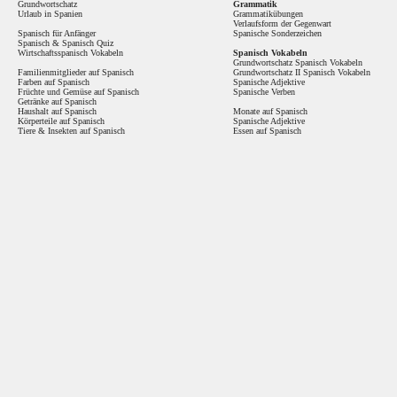
Grundwortschatz
Grammatik
Urlaub in Spanien
Grammatikübungen
Verlaufsform der Gegenwart
Spanisch für Anfänger
Spanische Sonderzeichen
Spanisch
&
Spanisch Quiz
Wirtschaftsspanisch Vokabeln
Spanisch Vokabeln
Grundwortschatz Spanisch Vokabeln
Familienmitglieder auf Spanisch
Grundwortschatz II Spanisch Vokabeln
Farben auf Spanisch
Spanische Adjektive
Früchte und Gemüse auf Spanisch
Spanische Verben
Getränke auf Spanisch
Haushalt auf Spanisch
Monate auf Spanisch
Körperteile auf Spanisch
Spanische Adjektive
Tiere & Insekten auf Spanisch
Essen auf Spanisch