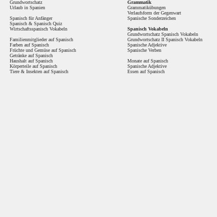
Grundwortschatz
Grammatik
Urlaub in Spanien
Grammatikübungen
Verlaufsform der Gegenwart
Spanisch für Anfänger
Spanische Sonderzeichen
Spanisch
&
Spanisch Quiz
Wirtschaftsspanisch Vokabeln
Spanisch Vokabeln
Grundwortschatz Spanisch Vokabeln
Familienmitglieder auf Spanisch
Grundwortschatz II Spanisch Vokabeln
Farben auf Spanisch
Spanische Adjektive
Früchte und Gemüse auf Spanisch
Spanische Verben
Getränke auf Spanisch
Haushalt auf Spanisch
Monate auf Spanisch
Körperteile auf Spanisch
Spanische Adjektive
Tiere & Insekten auf Spanisch
Essen auf Spanisch