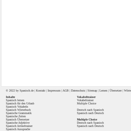
© 2022 by
Spanisch
.de |
Kontakt
|
Impressum
|
AGB
|
Datenschutz
|
Sitemap
|
Lernen
|
Übersetzer
|
Wörte
Inhalte
Vokabeltrainer
Spanisch lernen
Vokabeltrainer
Spanisch für den Urlaub
Multiple Choice
Spanisch Vokabeln
Spanisch Wörterbuch
Deutsch nach Spanisch
Spanische Grammatik
Spanisch nach Deutsch
Spanische Zeiten
Spanisch Übersetzer
Multiple Choice
Spanische Adjektive
Deutsch nach Spanisch
Spanisch Artikeltrainer
Spanisch nach Deutsch
Spanisch Aussprache