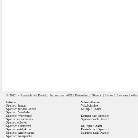
© 2022 by
Spanisch
.de |
Kontakt
|
Impressum
|
AGB
|
Datenschutz
|
Sitemap
|
Lernen
|
Übersetzer
|
Wörte
Inhalte
Vokabeltrainer
Spanisch lernen
Vokabeltrainer
Spanisch für den Urlaub
Multiple Choice
Spanisch Vokabeln
Spanisch Wörterbuch
Deutsch nach Spanisch
Spanische Grammatik
Spanisch nach Deutsch
Spanische Zeiten
Spanisch Übersetzer
Multiple Choice
Spanische Adjektive
Deutsch nach Spanisch
Spanisch Artikeltrainer
Spanisch nach Deutsch
Spanisch Aussprache