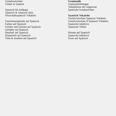
Grundwortschatz
Grammatik
Urlaub in Spanien
Grammatikübungen
Verlaufsform der Gegenwart
Spanisch für Anfänger
Spanische Sonderzeichen
Spanisch
&
Spanisch Quiz
Wirtschaftsspanisch Vokabeln
Spanisch Vokabeln
Grundwortschatz Spanisch Vokabeln
Familienmitglieder auf Spanisch
Grundwortschatz II Spanisch Vokabeln
Farben auf Spanisch
Spanische Adjektive
Früchte und Gemüse auf Spanisch
Spanische Verben
Getränke auf Spanisch
Haushalt auf Spanisch
Monate auf Spanisch
Körperteile auf Spanisch
Spanische Adjektive
Tiere & Insekten auf Spanisch
Essen auf Spanisch