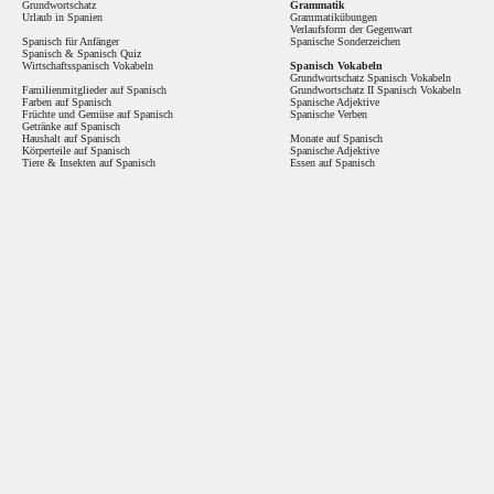
Grundwortschatz
Grammatik
Urlaub in Spanien
Grammatikübungen
Verlaufsform der Gegenwart
Spanisch für Anfänger
Spanische Sonderzeichen
Spanisch
&
Spanisch Quiz
Wirtschaftsspanisch Vokabeln
Spanisch Vokabeln
Grundwortschatz Spanisch Vokabeln
Familienmitglieder auf Spanisch
Grundwortschatz II Spanisch Vokabeln
Farben auf Spanisch
Spanische Adjektive
Früchte und Gemüse auf Spanisch
Spanische Verben
Getränke auf Spanisch
Haushalt auf Spanisch
Monate auf Spanisch
Körperteile auf Spanisch
Spanische Adjektive
Tiere & Insekten auf Spanisch
Essen auf Spanisch