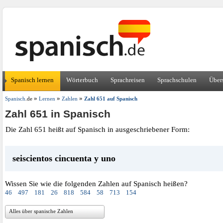
Spanisch lernen
Wörterbuch
Sprachreisen
Sprachschulen
Über
»
»
»
Spanisch
.de
Lernen
Zahlen
Zahl 651 auf Spanisch
Zahl 651 in Spanisch
Die Zahl 651 heißt auf Spanisch in ausgeschriebener Form:
seiscientos cincuenta y uno
Wissen Sie wie die folgenden Zahlen auf Spanisch heißen?
46
497
181
26
818
584
58
713
154
Alles über spanische Zahlen