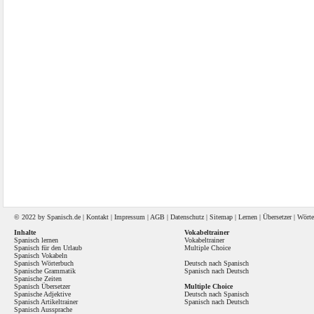
© 2022 by
Spanisch
.de |
Kontakt
|
Impressum
|
AGB
|
Datenschutz
|
Sitemap
|
Lernen
|
Übersetzer
|
Wörte
Inhalte
Vokabeltrainer
Spanisch lernen
Vokabeltrainer
Spanisch für den Urlaub
Multiple Choice
Spanisch Vokabeln
Spanisch Wörterbuch
Deutsch nach Spanisch
Spanische Grammatik
Spanisch nach Deutsch
Spanische Zeiten
Spanisch Übersetzer
Multiple Choice
Spanische Adjektive
Deutsch nach Spanisch
Spanisch Artikeltrainer
Spanisch nach Deutsch
Spanisch Aussprache