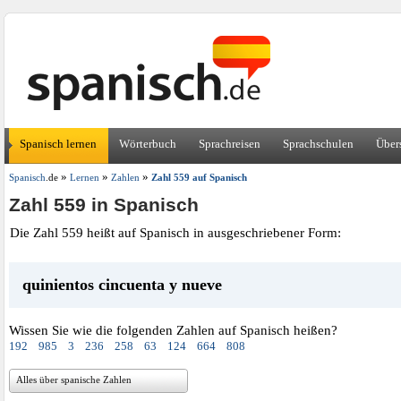
Spanisch lernen
Wörterbuch
Sprachreisen
Sprachschulen
Über
»
»
»
Spanisch
.de
Lernen
Zahlen
Zahl 559 auf Spanisch
Zahl 559 in Spanisch
Die Zahl 559 heißt auf Spanisch in ausgeschriebener Form:
quinientos cincuenta y nueve
Wissen Sie wie die folgenden Zahlen auf Spanisch heißen?
192
985
3
236
258
63
124
664
808
Alles über spanische Zahlen