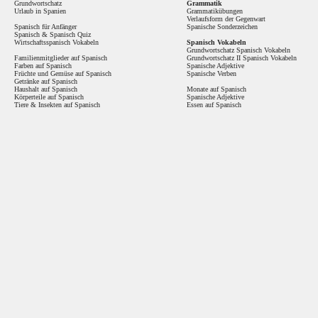
Grundwortschatz
Grammatik
Urlaub in Spanien
Grammatikübungen
Verlaufsform der Gegenwart
Spanisch für Anfänger
Spanische Sonderzeichen
Spanisch
&
Spanisch Quiz
Wirtschaftsspanisch Vokabeln
Spanisch Vokabeln
Grundwortschatz Spanisch Vokabeln
Familienmitglieder auf Spanisch
Grundwortschatz II Spanisch Vokabeln
Farben auf Spanisch
Spanische Adjektive
Früchte und Gemüse auf Spanisch
Spanische Verben
Getränke auf Spanisch
Haushalt auf Spanisch
Monate auf Spanisch
Körperteile auf Spanisch
Spanische Adjektive
Tiere & Insekten auf Spanisch
Essen auf Spanisch