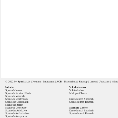
© 2022 by
Spanisch
.de |
Kontakt
|
Impressum
|
AGB
|
Datenschutz
|
Sitemap
|
Lernen
|
Übersetzer
|
Wörte
Inhalte
Vokabeltrainer
Spanisch lernen
Vokabeltrainer
Spanisch für den Urlaub
Multiple Choice
Spanisch Vokabeln
Spanisch Wörterbuch
Deutsch nach Spanisch
Spanische Grammatik
Spanisch nach Deutsch
Spanische Zeiten
Spanisch Übersetzer
Multiple Choice
Spanische Adjektive
Deutsch nach Spanisch
Spanisch Artikeltrainer
Spanisch nach Deutsch
Spanisch Aussprache