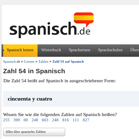
Spanisch lernen
Wörterbuch
Sprachreisen
Sprachschulen
Über
»
»
»
Spanisch
.de
Lernen
Zahlen
Zahl 54 auf Spanisch
Zahl 54 in Spanisch
Die Zahl 54 heißt auf Spanisch in ausgeschriebener Form:
cincuenta y cuatro
Wissen Sie wie die folgenden Zahlen auf Spanisch heißen?
255
399
69
248
603
248
816
111
827
Alles über spanische Zahlen