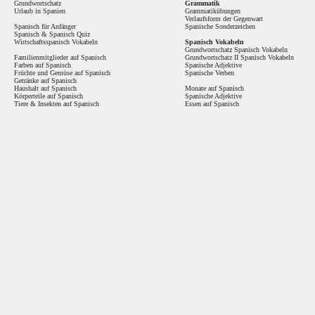
Grundwortschatz
Grammatik
Urlaub in Spanien
Grammatikübungen
Verlaufsform der Gegenwart
Spanisch für Anfänger
Spanische Sonderzeichen
Spanisch
&
Spanisch Quiz
Wirtschaftsspanisch Vokabeln
Spanisch Vokabeln
Grundwortschatz Spanisch Vokabeln
Familienmitglieder auf Spanisch
Grundwortschatz II Spanisch Vokabeln
Farben auf Spanisch
Spanische Adjektive
Früchte und Gemüse auf Spanisch
Spanische Verben
Getränke auf Spanisch
Haushalt auf Spanisch
Monate auf Spanisch
Körperteile auf Spanisch
Spanische Adjektive
Tiere & Insekten auf Spanisch
Essen auf Spanisch