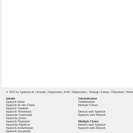
© 2022 by
Spanisch
.de |
Kontakt
|
Impressum
|
AGB
|
Datenschutz
|
Sitemap
|
Lernen
|
Übersetzer
|
Wörte
Inhalte
Vokabeltrainer
Spanisch lernen
Vokabeltrainer
Spanisch für den Urlaub
Multiple Choice
Spanisch Vokabeln
Spanisch Wörterbuch
Deutsch nach Spanisch
Spanische Grammatik
Spanisch nach Deutsch
Spanische Zeiten
Spanisch Übersetzer
Multiple Choice
Spanische Adjektive
Deutsch nach Spanisch
Spanisch Artikeltrainer
Spanisch nach Deutsch
Spanisch Aussprache