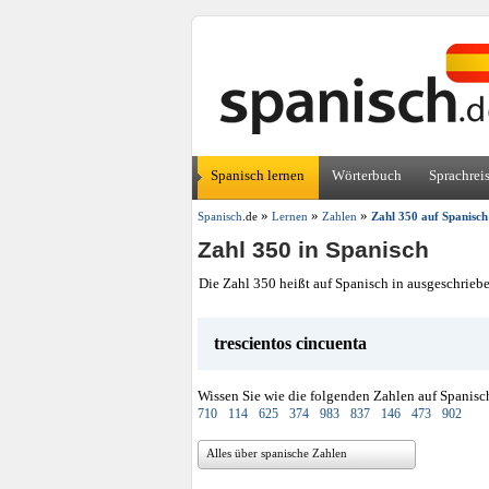
Spanisch lernen
Wörterbuch
Sprachrei
»
»
»
Spanisch
.de
Lernen
Zahlen
Zahl 350 auf Spanisch
Zahl 350 in Spanisch
Die Zahl 350 heißt auf Spanisch in ausgeschrieb
trescientos cincuenta
Wissen Sie wie die folgenden Zahlen auf Spanisc
710
114
625
374
983
837
146
473
902
Alles über spanische Zahlen