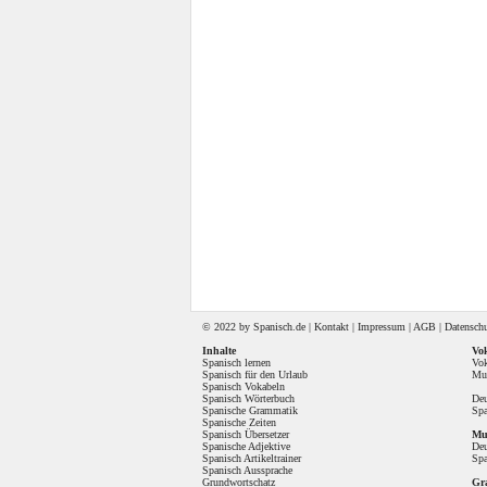
© 2022 by
Spanisch
.de |
Kontakt
|
Impressum
|
AGB
|
Datensch
Inhalte
Vok
Spanisch lernen
Vok
Spanisch für den Urlaub
Mul
Spanisch Vokabeln
Spanisch Wörterbuch
Deu
Spanische Grammatik
Spa
Spanische Zeiten
Spanisch Übersetzer
Mul
Spanische Adjektive
Deu
Spanisch Artikeltrainer
Spa
Spanisch Aussprache
Grundwortschatz
Gr