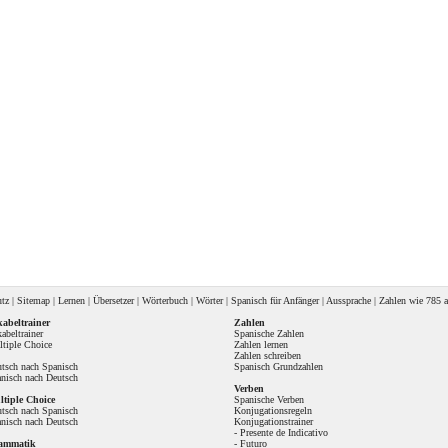
utz
|
Sitemap
|
Lernen
|
Übersetzer
|
Wörterbuch
|
Wörter
|
Spanisch für Anfänger
|
Aussprache
| Zahlen wie
785 a
abeltrainer
Zahlen
abeltrainer
Spanische Zahlen
tiple Choice
Zahlen lernen
Zahlen schreiben
tsch nach Spanisch
Spanisch Grundzahlen
nisch nach Deutsch
Verben
tiple Choice
Spanische Verben
tsch nach Spanisch
Konjugationsregeln
nisch nach Deutsch
Konjugationstrainer
-
Presente de Indicativo
ammatik
-
Futuro