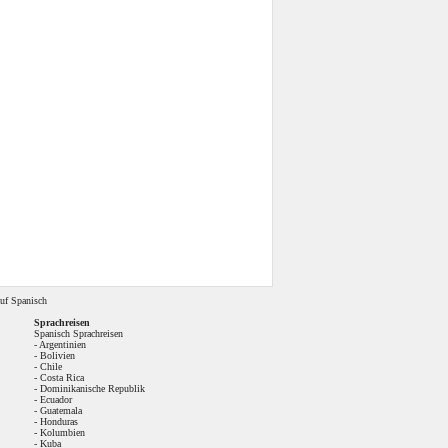
uf Spanisch
Sprachreisen
Spanisch Sprachreisen
-
Argentinien
-
Bolivien
-
Chile
-
Costa Rica
-
Dominikanische Republik
-
Ecuador
-
Guatemala
-
Honduras
-
Kolumbien
-
Kuba