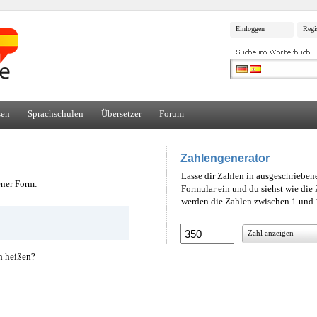
Einloggen
Regi
sen
Sprachschulen
Übersetzer
Forum
Zahlengenerator
Lasse dir Zahlen in ausgeschrieben
ener Form:
Formular ein und du siehst wie di
werden die Zahlen zwischen 1 und 1
Zahl anzeigen
h heißen?