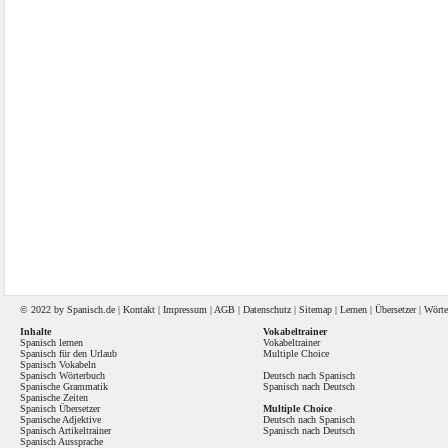
© 2022 by
Spanisch
.de |
Kontakt
|
Impressum
|
AGB
|
Datenschutz
|
Sitemap
|
Lernen
|
Übersetzer
|
Wörte
Inhalte
Vokabeltrainer
Spanisch lernen
Vokabeltrainer
Spanisch für den Urlaub
Multiple Choice
Spanisch Vokabeln
Spanisch Wörterbuch
Deutsch nach Spanisch
Spanische Grammatik
Spanisch nach Deutsch
Spanische Zeiten
Spanisch Übersetzer
Multiple Choice
Spanische Adjektive
Deutsch nach Spanisch
Spanisch Artikeltrainer
Spanisch nach Deutsch
Spanisch Aussprache