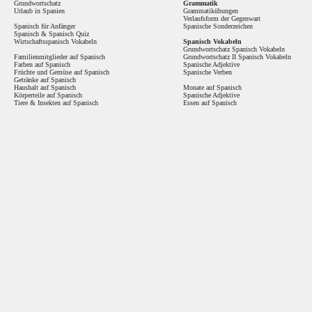
Grundwortschatz
Grammatik
Urlaub in Spanien
Grammatikübungen
Verlaufsform der Gegenwart
Spanisch für Anfänger
Spanische Sonderzeichen
Spanisch
&
Spanisch Quiz
Wirtschaftsspanisch Vokabeln
Spanisch Vokabeln
Grundwortschatz Spanisch Vokabeln
Familienmitglieder auf Spanisch
Grundwortschatz II Spanisch Vokabeln
Farben auf Spanisch
Spanische Adjektive
Früchte und Gemüse auf Spanisch
Spanische Verben
Getränke auf Spanisch
Haushalt auf Spanisch
Monate auf Spanisch
Körperteile auf Spanisch
Spanische Adjektive
Tiere & Insekten auf Spanisch
Essen auf Spanisch