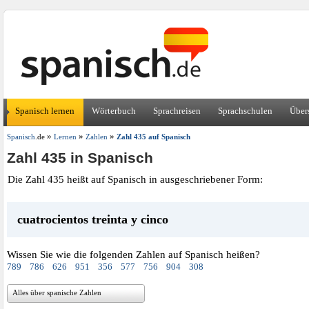
Spanisch lernen
Wörterbuch
Sprachreisen
Sprachschulen
Über
»
»
»
Spanisch
.de
Lernen
Zahlen
Zahl 435 auf Spanisch
Zahl 435 in Spanisch
Die Zahl 435 heißt auf Spanisch in ausgeschriebener Form:
cuatrocientos treinta y cinco
Wissen Sie wie die folgenden Zahlen auf Spanisch heißen?
789
786
626
951
356
577
756
904
308
Alles über spanische Zahlen