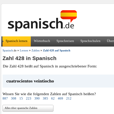
Spanisch lernen
Wörterbuch
Sprachreisen
Sprachschulen
Über
»
»
»
Spanisch
.de
Lernen
Zahlen
Zahl 428 auf Spanisch
Zahl 428 in Spanisch
Die Zahl 428 heißt auf Spanisch in ausgeschriebener Form:
cuatrocientos veintiocho
Wissen Sie wie die folgenden Zahlen auf Spanisch heißen?
887
308
15
223
390
385
62
469
212
Alles über spanische Zahlen