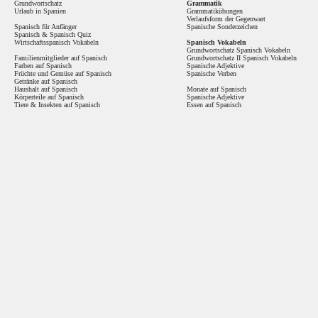
Grundwortschatz
Grammatik
Urlaub in Spanien
Grammatikübungen
Verlaufsform der Gegenwart
Spanisch für Anfänger
Spanische Sonderzeichen
Spanisch
&
Spanisch Quiz
Wirtschaftsspanisch Vokabeln
Spanisch Vokabeln
Grundwortschatz Spanisch Vokabeln
Familienmitglieder auf Spanisch
Grundwortschatz II Spanisch Vokabeln
Farben auf Spanisch
Spanische Adjektive
Früchte und Gemüse auf Spanisch
Spanische Verben
Getränke auf Spanisch
Haushalt auf Spanisch
Monate auf Spanisch
Körperteile auf Spanisch
Spanische Adjektive
Tiere & Insekten auf Spanisch
Essen auf Spanisch