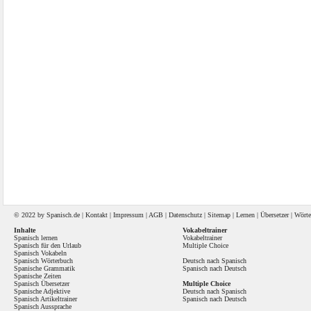
© 2022 by
Spanisch
.de |
Kontakt
|
Impressum
|
AGB
|
Datenschutz
|
Sitemap
|
Lernen
|
Übersetzer
|
Wörte
Inhalte
Vokabeltrainer
Spanisch lernen
Vokabeltrainer
Spanisch für den Urlaub
Multiple Choice
Spanisch Vokabeln
Spanisch Wörterbuch
Deutsch nach Spanisch
Spanische Grammatik
Spanisch nach Deutsch
Spanische Zeiten
Spanisch Übersetzer
Multiple Choice
Spanische Adjektive
Deutsch nach Spanisch
Spanisch Artikeltrainer
Spanisch nach Deutsch
Spanisch Aussprache