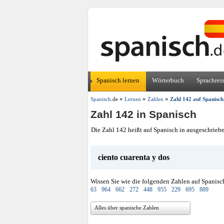
Spanisch lernen
Wörterbuch
Sprachrei
»
»
»
Spanisch
.de
Lernen
Zahlen
Zahl 142 auf Spanisch
Zahl 142 in Spanisch
Die Zahl 142 heißt auf Spanisch in ausgeschrieb
ciento cuarenta y dos
Wissen Sie wie die folgenden Zahlen auf Spanisc
63
964
662
272
448
955
229
695
889
Alles über spanische Zahlen