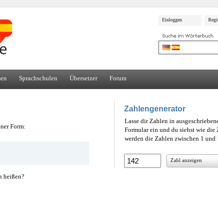
Einloggen
Regi
sen
Sprachschulen
Übersetzer
Forum
Zahlengenerator
Lasse dir Zahlen in ausgeschrieben
ener Form:
Formular ein und du siehst wie di
werden die Zahlen zwischen 1 und 1
Zahl anzeigen
h heißen?