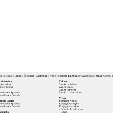
utz
|
Sitemap
|
Lernen
|
Übersetzer
|
Wörterbuch
|
Wörter
|
Spanisch für Anfänger
|
Aussprache
| Zahlen wie
985 a
abeltrainer
Zahlen
abeltrainer
Spanische Zahlen
tiple Choice
Zahlen lernen
Zahlen schreiben
tsch nach Spanisch
Spanisch Grundzahlen
nisch nach Deutsch
Verben
tiple Choice
Spanische Verben
tsch nach Spanisch
Konjugationsregeln
nisch nach Deutsch
Konjugationstrainer
-
Presente de Indicativo
ammatik
-
Futuro