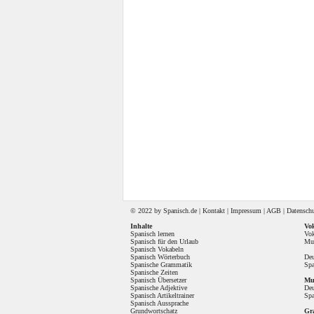
© 2022 by
Spanisch
.de |
Kontakt
|
Impressum
|
AGB
|
Datensch
Inhalte
Vok
Spanisch lernen
Vok
Spanisch für den Urlaub
Mul
Spanisch Vokabeln
Spanisch Wörterbuch
Deu
Spanische Grammatik
Spa
Spanische Zeiten
Spanisch Übersetzer
Mul
Spanische Adjektive
Deu
Spanisch Artikeltrainer
Spa
Spanisch Aussprache
Grundwortschatz
Gr