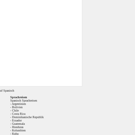
uf Spanisch
Sprachreisen
Spanisch Sprachreisen
-
Argentinien
-
Bolivien
-
Chile
-
Costa Rica
-
Dominikanische Republik
-
Ecuador
-
Guatemala
-
Honduras
-
Kolumbien
-
Kuba