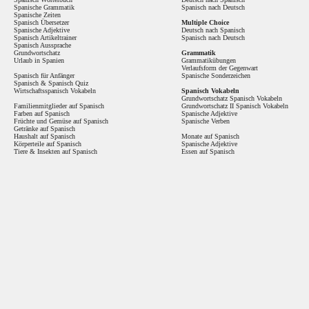
Spanische Grammatik
Spanisch nach Deutsch
Spanische Zeiten
Spanisch Übersetzer
Multiple Choice
Spanische Adjektive
Deutsch nach Spanisch
Spanisch Artikeltrainer
Spanisch nach Deutsch
Spanisch Aussprache
Grundwortschatz
Grammatik
Urlaub in Spanien
Grammatikübungen
Verlaufsform der Gegenwart
Spanisch für Anfänger
Spanische Sonderzeichen
Spanisch
&
Spanisch Quiz
Wirtschaftsspanisch Vokabeln
Spanisch Vokabeln
Grundwortschatz Spanisch Vokabeln
Familienmitglieder auf Spanisch
Grundwortschatz II Spanisch Vokabeln
Farben auf Spanisch
Spanische Adjektive
Früchte und Gemüse auf Spanisch
Spanische Verben
Getränke auf Spanisch
Haushalt auf Spanisch
Monate auf Spanisch
Körperteile auf Spanisch
Spanische Adjektive
Tiere & Insekten auf Spanisch
Essen auf Spanisch