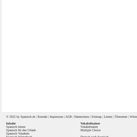
© 2022 by
Spanisch
.de |
Kontakt
|
Impressum
|
AGB
|
Datenschutz
|
Sitemap
|
Lernen
|
Übersetzer
|
Wörte
Inhalte
Vokabeltrainer
Spanisch lernen
Vokabeltrainer
Spanisch für den Urlaub
Multiple Choice
Spanisch Vokabeln
Spanisch Wörterbuch
Deutsch nach Spanisch