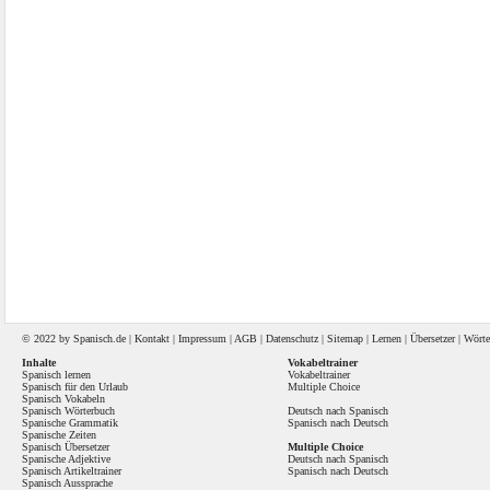
© 2022 by
Spanisch
.de |
Kontakt
|
Impressum
|
AGB
|
Datenschutz
|
Sitemap
|
Lernen
|
Übersetzer
|
Wörte
Inhalte
Vokabeltrainer
Spanisch lernen
Vokabeltrainer
Spanisch für den Urlaub
Multiple Choice
Spanisch Vokabeln
Spanisch Wörterbuch
Deutsch nach Spanisch
Spanische Grammatik
Spanisch nach Deutsch
Spanische Zeiten
Spanisch Übersetzer
Multiple Choice
Spanische Adjektive
Deutsch nach Spanisch
Spanisch Artikeltrainer
Spanisch nach Deutsch
Spanisch Aussprache