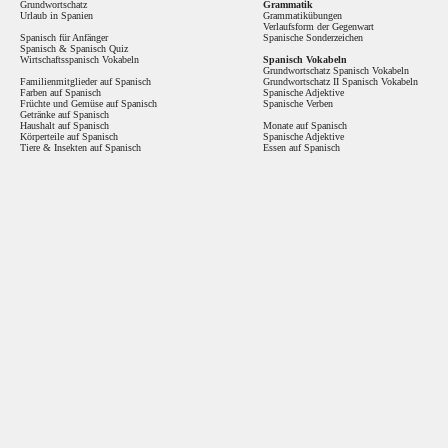
Grundwortschatz
Grammatik
Urlaub in Spanien
Grammatikübungen
Verlaufsform der Gegenwart
Spanisch für Anfänger
Spanische Sonderzeichen
Spanisch
&
Spanisch Quiz
Wirtschaftsspanisch Vokabeln
Spanisch Vokabeln
Grundwortschatz Spanisch Vokabeln
Familienmitglieder auf Spanisch
Grundwortschatz II Spanisch Vokabeln
Farben auf Spanisch
Spanische Adjektive
Früchte und Gemüse auf Spanisch
Spanische Verben
Getränke auf Spanisch
Haushalt auf Spanisch
Monate auf Spanisch
Körperteile auf Spanisch
Spanische Adjektive
Tiere & Insekten auf Spanisch
Essen auf Spanisch