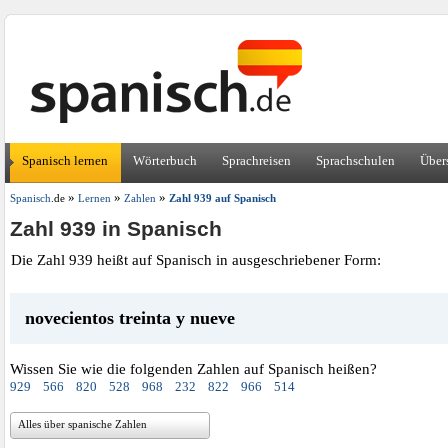
Spanisch lernen
Wörterbuch
Sprachreisen
Sprachschulen
Über
»
»
»
Spanisch
.de
Lernen
Zahlen
Zahl 939 auf Spanisch
Zahl 939 in Spanisch
Die Zahl 939 heißt auf Spanisch in ausgeschriebener Form:
novecientos treinta y nueve
Wissen Sie wie die folgenden Zahlen auf Spanisch heißen?
929
566
820
528
968
232
822
966
514
Alles über spanische Zahlen