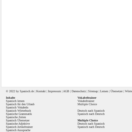
© 2022 by
Spanisch
.de |
Kontakt
|
Impressum
|
AGB
|
Datenschutz
|
Sitemap
|
Lernen
|
Übersetzer
|
Wörte
Inhalte
Vokabeltrainer
Spanisch lernen
Vokabeltrainer
Spanisch für den Urlaub
Multiple Choice
Spanisch Vokabeln
Spanisch Wörterbuch
Deutsch nach Spanisch
Spanische Grammatik
Spanisch nach Deutsch
Spanische Zeiten
Spanisch Übersetzer
Multiple Choice
Spanische Adjektive
Deutsch nach Spanisch
Spanisch Artikeltrainer
Spanisch nach Deutsch
Spanisch Aussprache