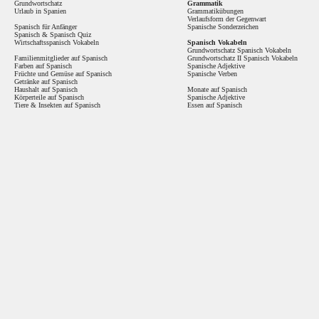
Grundwortschatz
Grammatik
Urlaub in Spanien
Grammatikübungen
Verlaufsform der Gegenwart
Spanisch für Anfänger
Spanische Sonderzeichen
Spanisch
&
Spanisch Quiz
Wirtschaftsspanisch Vokabeln
Spanisch Vokabeln
Grundwortschatz Spanisch Vokabeln
Familienmitglieder auf Spanisch
Grundwortschatz II Spanisch Vokabeln
Farben auf Spanisch
Spanische Adjektive
Früchte und Gemüse auf Spanisch
Spanische Verben
Getränke auf Spanisch
Haushalt auf Spanisch
Monate auf Spanisch
Körperteile auf Spanisch
Spanische Adjektive
Tiere & Insekten auf Spanisch
Essen auf Spanisch