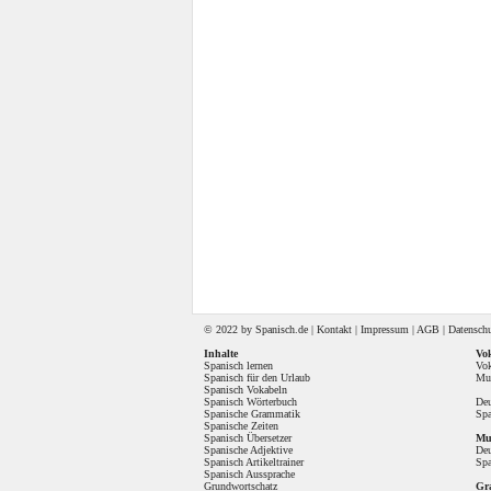
© 2022 by
Spanisch
.de |
Kontakt
|
Impressum
|
AGB
|
Datensch
Inhalte
Vok
Spanisch lernen
Vok
Spanisch für den Urlaub
Mul
Spanisch Vokabeln
Spanisch Wörterbuch
Deu
Spanische Grammatik
Spa
Spanische Zeiten
Spanisch Übersetzer
Mul
Spanische Adjektive
Deu
Spanisch Artikeltrainer
Spa
Spanisch Aussprache
Grundwortschatz
Gr