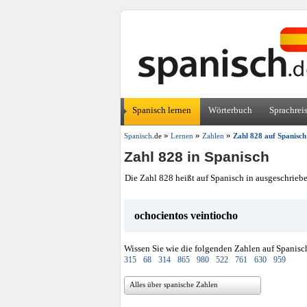
Spanisch lernen
Wörterbuch
Sprachrei
»
»
»
Spanisch
.de
Lernen
Zahlen
Zahl 828 auf Spanisch
Zahl 828 in Spanisch
Die Zahl 828 heißt auf Spanisch in ausgeschrieb
ochocientos veintiocho
Wissen Sie wie die folgenden Zahlen auf Spanisc
315
68
314
865
980
522
761
630
959
Alles über spanische Zahlen