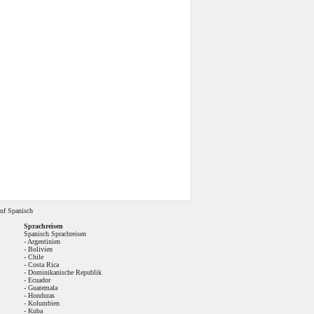
uf Spanisch
Sprachreisen
Spanisch Sprachreisen
-
Argentinien
-
Bolivien
-
Chile
-
Costa Rica
-
Dominikanische Republik
-
Ecuador
-
Guatemala
-
Honduras
-
Kolumbien
-
Kuba