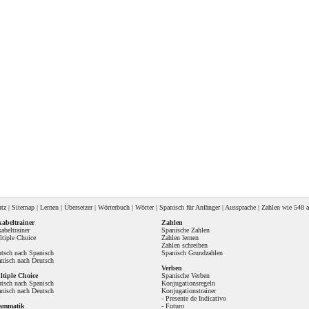
utz
|
Sitemap
|
Lernen
|
Übersetzer
|
Wörterbuch
|
Wörter
|
Spanisch für Anfänger
|
Aussprache
| Zahlen wie
548 a
abeltrainer
Zahlen
abeltrainer
Spanische Zahlen
tiple Choice
Zahlen lernen
Zahlen schreiben
tsch nach Spanisch
Spanisch Grundzahlen
nisch nach Deutsch
Verben
tiple Choice
Spanische Verben
tsch nach Spanisch
Konjugationsregeln
nisch nach Deutsch
Konjugationstrainer
-
Presente de Indicativo
ammatik
-
Futuro