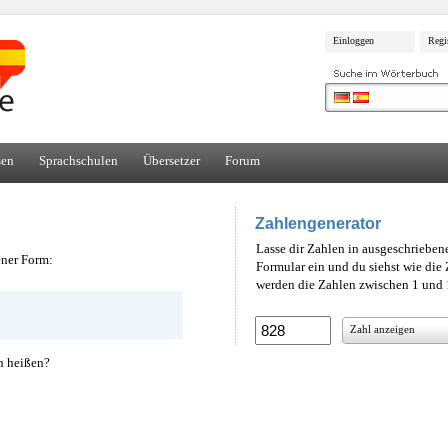
Einloggen
Regi
sen
Sprachschulen
Übersetzer
Forum
Zahlengenerator
Lasse dir Zahlen in ausgeschrieben
ener Form:
Formular ein und du siehst wie di
werden die Zahlen zwischen 1 und 1
Zahl anzeigen
h heißen?