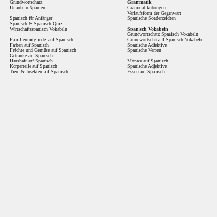
Grundwortschatz
Grammatik
Urlaub in Spanien
Grammatikübungen
Verlaufsform der Gegenwart
Spanisch für Anfänger
Spanische Sonderzeichen
Spanisch
&
Spanisch Quiz
Wirtschaftsspanisch Vokabeln
Spanisch Vokabeln
Grundwortschatz Spanisch Vokabeln
Familienmitglieder auf Spanisch
Grundwortschatz II Spanisch Vokabeln
Farben auf Spanisch
Spanische Adjektive
Früchte und Gemüse auf Spanisch
Spanische Verben
Getränke auf Spanisch
Haushalt auf Spanisch
Monate auf Spanisch
Körperteile auf Spanisch
Spanische Adjektive
Tiere & Insekten auf Spanisch
Essen auf Spanisch