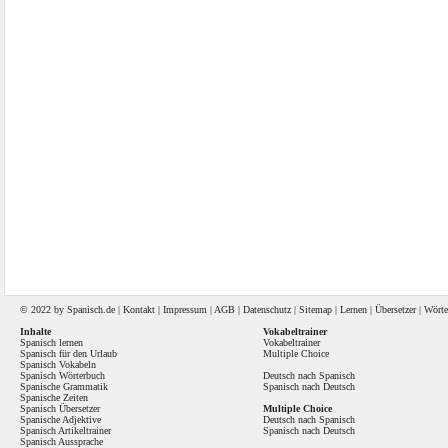
© 2022 by
Spanisch
.de |
Kontakt
|
Impressum
|
AGB
|
Datenschutz
|
Sitemap
|
Lernen
|
Übersetzer
|
Wörte
Inhalte
Vokabeltrainer
Spanisch lernen
Vokabeltrainer
Spanisch für den Urlaub
Multiple Choice
Spanisch Vokabeln
Spanisch Wörterbuch
Deutsch nach Spanisch
Spanische Grammatik
Spanisch nach Deutsch
Spanische Zeiten
Spanisch Übersetzer
Multiple Choice
Spanische Adjektive
Deutsch nach Spanisch
Spanisch Artikeltrainer
Spanisch nach Deutsch
Spanisch Aussprache