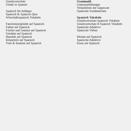
Grundwortschatz
Grammatik
Urlaub in Spanien
Grammatikübungen
Verlaufsform der Gegenwart
Spanisch für Anfänger
Spanische Sonderzeichen
Spanisch
&
Spanisch Quiz
Wirtschaftsspanisch Vokabeln
Spanisch Vokabeln
Grundwortschatz Spanisch Vokabeln
Familienmitglieder auf Spanisch
Grundwortschatz II Spanisch Vokabeln
Farben auf Spanisch
Spanische Adjektive
Früchte und Gemüse auf Spanisch
Spanische Verben
Getränke auf Spanisch
Haushalt auf Spanisch
Monate auf Spanisch
Körperteile auf Spanisch
Spanische Adjektive
Tiere & Insekten auf Spanisch
Essen auf Spanisch