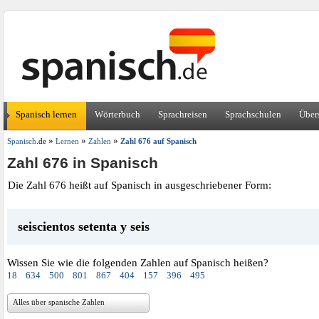
Spanisch lernen
Wörterbuch
Sprachreisen
Sprachschulen
Über
»
»
»
Spanisch
.de
Lernen
Zahlen
Zahl 676 auf Spanisch
Zahl 676 in Spanisch
Die Zahl 676 heißt auf Spanisch in ausgeschriebener Form:
seiscientos setenta y seis
Wissen Sie wie die folgenden Zahlen auf Spanisch heißen?
18
634
500
801
867
404
157
396
495
Alles über spanische Zahlen