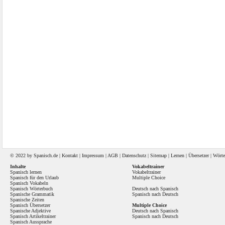
© 2022 by
Spanisch
.de |
Kontakt
|
Impressum
|
AGB
|
Datenschutz
|
Sitemap
|
Lernen
|
Übersetzer
|
Wörte
Inhalte
Vokabeltrainer
Spanisch lernen
Vokabeltrainer
Spanisch für den Urlaub
Multiple Choice
Spanisch Vokabeln
Spanisch Wörterbuch
Deutsch nach Spanisch
Spanische Grammatik
Spanisch nach Deutsch
Spanische Zeiten
Spanisch Übersetzer
Multiple Choice
Spanische Adjektive
Deutsch nach Spanisch
Spanisch Artikeltrainer
Spanisch nach Deutsch
Spanisch Aussprache