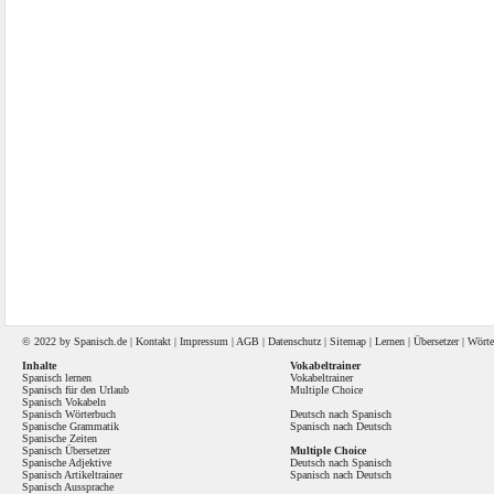
© 2022 by
Spanisch
.de |
Kontakt
|
Impressum
|
AGB
|
Datenschutz
|
Sitemap
|
Lernen
|
Übersetzer
|
Wörte
Inhalte
Vokabeltrainer
Spanisch lernen
Vokabeltrainer
Spanisch für den Urlaub
Multiple Choice
Spanisch Vokabeln
Spanisch Wörterbuch
Deutsch nach Spanisch
Spanische Grammatik
Spanisch nach Deutsch
Spanische Zeiten
Spanisch Übersetzer
Multiple Choice
Spanische Adjektive
Deutsch nach Spanisch
Spanisch Artikeltrainer
Spanisch nach Deutsch
Spanisch Aussprache