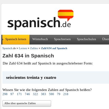
Spanisch lernen
Wörterbuch
Sprachreisen
Sprachschulen
Über
»
»
»
Spanisch
.de
Lernen
Zahlen
Zahl 634 auf Spanisch
Zahl 634 in Spanisch
Die Zahl 634 heißt auf Spanisch in ausgeschriebener Form:
seiscientos treinta y cuatro
Wissen Sie wie die folgenden Zahlen auf Spanisch heißen?
298
97
171
746
322
383
590
79
218
Alles über spanische Zahlen