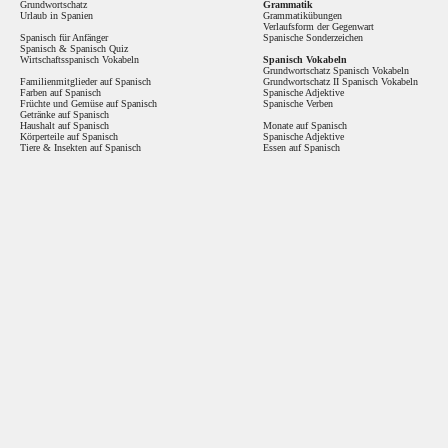
Grundwortschatz
Grammatik
Urlaub in Spanien
Grammatikübungen
Verlaufsform der Gegenwart
Spanisch für Anfänger
Spanische Sonderzeichen
Spanisch
&
Spanisch Quiz
Wirtschaftsspanisch Vokabeln
Spanisch Vokabeln
Grundwortschatz Spanisch Vokabeln
Familienmitglieder auf Spanisch
Grundwortschatz II Spanisch Vokabeln
Farben auf Spanisch
Spanische Adjektive
Früchte und Gemüse auf Spanisch
Spanische Verben
Getränke auf Spanisch
Haushalt auf Spanisch
Monate auf Spanisch
Körperteile auf Spanisch
Spanische Adjektive
Tiere & Insekten auf Spanisch
Essen auf Spanisch