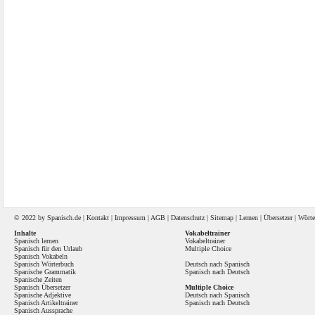
© 2022 by
Spanisch
.de |
Kontakt
|
Impressum
|
AGB
|
Datenschutz
|
Sitemap
|
Lernen
|
Übersetzer
|
Wörte
Inhalte
Vokabeltrainer
Spanisch lernen
Vokabeltrainer
Spanisch für den Urlaub
Multiple Choice
Spanisch Vokabeln
Spanisch Wörterbuch
Deutsch nach Spanisch
Spanische Grammatik
Spanisch nach Deutsch
Spanische Zeiten
Spanisch Übersetzer
Multiple Choice
Spanische Adjektive
Deutsch nach Spanisch
Spanisch Artikeltrainer
Spanisch nach Deutsch
Spanisch Aussprache