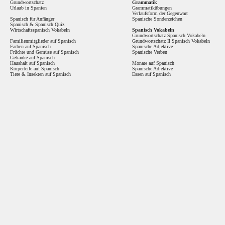
Grundwortschatz
Grammatik
Urlaub in Spanien
Grammatikübungen
Verlaufsform der Gegenwart
Spanisch für Anfänger
Spanische Sonderzeichen
Spanisch
&
Spanisch Quiz
Wirtschaftsspanisch Vokabeln
Spanisch Vokabeln
Grundwortschatz Spanisch Vokabeln
Familienmitglieder auf Spanisch
Grundwortschatz II Spanisch Vokabeln
Farben auf Spanisch
Spanische Adjektive
Früchte und Gemüse auf Spanisch
Spanische Verben
Getränke auf Spanisch
Haushalt auf Spanisch
Monate auf Spanisch
Körperteile auf Spanisch
Spanische Adjektive
Tiere & Insekten auf Spanisch
Essen auf Spanisch