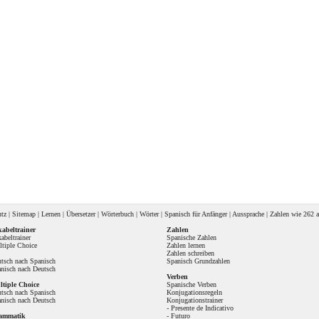
utz
|
Sitemap
|
Lernen
|
Übersetzer
|
Wörterbuch
|
Wörter
|
Spanisch für Anfänger
|
Aussprache
| Zahlen wie
262 a
abeltrainer
Zahlen
abeltrainer
Spanische Zahlen
tiple Choice
Zahlen lernen
Zahlen schreiben
tsch nach Spanisch
Spanisch Grundzahlen
nisch nach Deutsch
Verben
tiple Choice
Spanische Verben
tsch nach Spanisch
Konjugationsregeln
nisch nach Deutsch
Konjugationstrainer
-
Presente de Indicativo
ammatik
-
Futuro