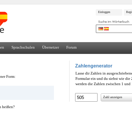
Einloggen
Regi
sen
Sprachschulen
Übersetzer
Forum
Zahlengenerator
Lasse dir Zahlen in ausgeschrieben
ener Form:
Formular ein und du siehst wie di
werden die Zahlen zwischen 1 und 1
Zahl anzeigen
h heißen?