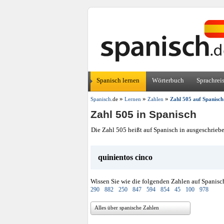
Spanisch lernen
Wörterbuch
Sprachrei
»
»
»
Spanisch
.de
Lernen
Zahlen
Zahl 505 auf Spanisch
Zahl 505 in Spanisch
Die Zahl 505 heißt auf Spanisch in ausgeschrieb
quinientos cinco
Wissen Sie wie die folgenden Zahlen auf Spanisc
290
882
250
847
594
854
45
100
978
Alles über spanische Zahlen