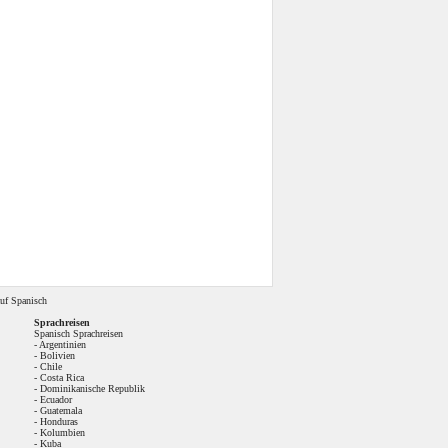
uf Spanisch
Sprachreisen
Spanisch Sprachreisen
-
Argentinien
-
Bolivien
-
Chile
-
Costa Rica
-
Dominikanische Republik
-
Ecuador
-
Guatemala
-
Honduras
-
Kolumbien
-
Kuba