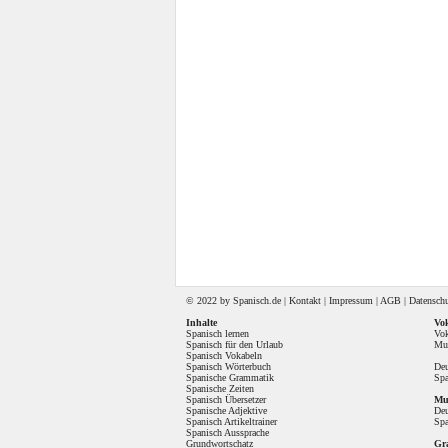
© 2022 by
Spanisch
.de |
Kontakt
|
Impressum
|
AGB
|
Datensch
Inhalte
Vok
Spanisch lernen
Vok
Spanisch für den Urlaub
Mul
Spanisch Vokabeln
Spanisch Wörterbuch
Deu
Spanische Grammatik
Spa
Spanische Zeiten
Spanisch Übersetzer
Mul
Spanische Adjektive
Deu
Spanisch Artikeltrainer
Spa
Spanisch Aussprache
Grundwortschatz
Gr