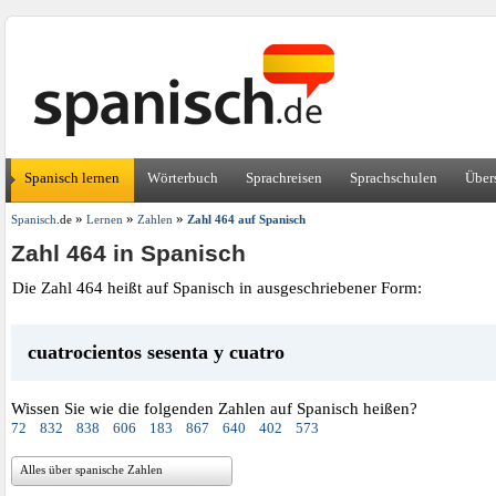
Spanisch lernen
Wörterbuch
Sprachreisen
Sprachschulen
Über
»
»
»
Spanisch
.de
Lernen
Zahlen
Zahl 464 auf Spanisch
Zahl 464 in Spanisch
Die Zahl 464 heißt auf Spanisch in ausgeschriebener Form:
cuatrocientos sesenta y cuatro
Wissen Sie wie die folgenden Zahlen auf Spanisch heißen?
72
832
838
606
183
867
640
402
573
Alles über spanische Zahlen