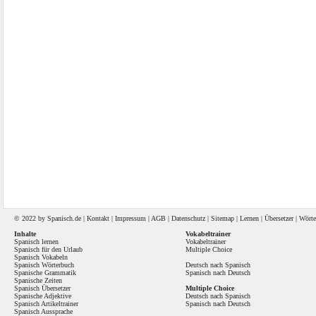
© 2022 by
Spanisch
.de |
Kontakt
|
Impressum
|
AGB
|
Datenschutz
|
Sitemap
|
Lernen
|
Übersetzer
|
Wörte
Inhalte
Vokabeltrainer
Spanisch lernen
Vokabeltrainer
Spanisch für den Urlaub
Multiple Choice
Spanisch Vokabeln
Spanisch Wörterbuch
Deutsch nach Spanisch
Spanische Grammatik
Spanisch nach Deutsch
Spanische Zeiten
Spanisch Übersetzer
Multiple Choice
Spanische Adjektive
Deutsch nach Spanisch
Spanisch Artikeltrainer
Spanisch nach Deutsch
Spanisch Aussprache