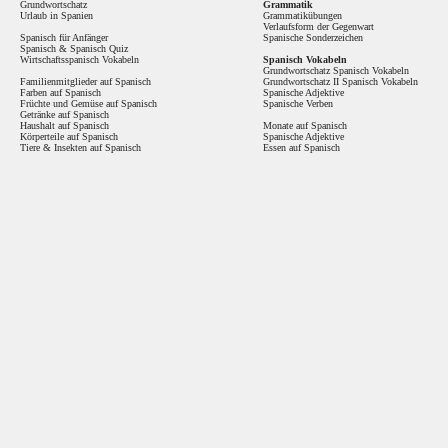
Grundwortschatz
Grammatik
Urlaub in Spanien
Grammatikübungen
Verlaufsform der Gegenwart
Spanisch für Anfänger
Spanische Sonderzeichen
Spanisch
&
Spanisch Quiz
Wirtschaftsspanisch Vokabeln
Spanisch Vokabeln
Grundwortschatz Spanisch Vokabeln
Familienmitglieder auf Spanisch
Grundwortschatz II Spanisch Vokabeln
Farben auf Spanisch
Spanische Adjektive
Früchte und Gemüse auf Spanisch
Spanische Verben
Getränke auf Spanisch
Haushalt auf Spanisch
Monate auf Spanisch
Körperteile auf Spanisch
Spanische Adjektive
Tiere & Insekten auf Spanisch
Essen auf Spanisch