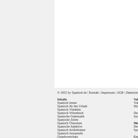
© 2022 by
Spanisch
.de |
Kontakt
|
Impressum
|
AGB
|
Datensch
Inhalte
Vok
Spanisch lernen
Vok
Spanisch für den Urlaub
Mul
Spanisch Vokabeln
Spanisch Wörterbuch
Deu
Spanische Grammatik
Spa
Spanische Zeiten
Spanisch Übersetzer
Mul
Spanische Adjektive
Deu
Spanisch Artikeltrainer
Spa
Spanisch Aussprache
Grundwortschatz
Gr