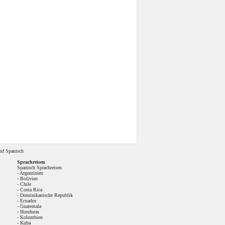
uf Spanisch
Sprachreisen
Spanisch Sprachreisen
-
Argentinien
-
Bolivien
-
Chile
-
Costa Rica
-
Dominikanische Republik
-
Ecuador
-
Guatemala
-
Honduras
-
Kolumbien
-
Kuba