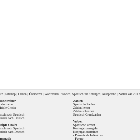
utz
|
Sitemap
|
Lernen
|
Übersetzer
|
Wörterbuch
|
Wörter
|
Spanisch für Anfänger
|
Aussprache
| Zahlen wie
294 a
abeltrainer
Zahlen
abeltrainer
Spanische Zahlen
tiple Choice
Zahlen lernen
Zahlen schreiben
tsch nach Spanisch
Spanisch Grundzahlen
nisch nach Deutsch
Verben
tiple Choice
Spanische Verben
tsch nach Spanisch
Konjugationsregeln
nisch nach Deutsch
Konjugationstrainer
-
Presente de Indicativo
ammatik
-
Futuro