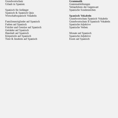
Grundwortschatz
Grammatik
Urlaub in Spanien
Grammatikübungen
Verlaufsform der Gegenwart
Spanisch für Anfänger
Spanische Sonderzeichen
Spanisch
&
Spanisch Quiz
Wirtschaftsspanisch Vokabeln
Spanisch Vokabeln
Grundwortschatz Spanisch Vokabeln
Familienmitglieder auf Spanisch
Grundwortschatz II Spanisch Vokabeln
Farben auf Spanisch
Spanische Adjektive
Früchte und Gemüse auf Spanisch
Spanische Verben
Getränke auf Spanisch
Haushalt auf Spanisch
Monate auf Spanisch
Körperteile auf Spanisch
Spanische Adjektive
Tiere & Insekten auf Spanisch
Essen auf Spanisch