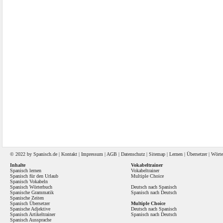
© 2022 by
Spanisch
.de |
Kontakt
|
Impressum
|
AGB
|
Datenschutz
|
Sitemap
|
Lernen
|
Übersetzer
|
Wörte
Inhalte
Vokabeltrainer
Spanisch lernen
Vokabeltrainer
Spanisch für den Urlaub
Multiple Choice
Spanisch Vokabeln
Spanisch Wörterbuch
Deutsch nach Spanisch
Spanische Grammatik
Spanisch nach Deutsch
Spanische Zeiten
Spanisch Übersetzer
Multiple Choice
Spanische Adjektive
Deutsch nach Spanisch
Spanisch Artikeltrainer
Spanisch nach Deutsch
Spanisch Aussprache