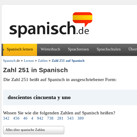
Spanisch lernen
Wörterbuch
Sprachreisen
Sprachschulen
Über
»
»
»
Spanisch
.de
Lernen
Zahlen
Zahl 251 auf Spanisch
Zahl 251 in Spanisch
Die Zahl 251 heißt auf Spanisch in ausgeschriebener Form:
doscientos cincuenta y uno
Wissen Sie wie die folgenden Zahlen auf Spanisch heißen?
342
456
46
4
942
738
281
543
389
Alles über spanische Zahlen