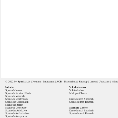
© 2022 by
Spanisch
.de |
Kontakt
|
Impressum
|
AGB
|
Datenschutz
|
Sitemap
|
Lernen
|
Übersetzer
|
Wörte
Inhalte
Vokabeltrainer
Spanisch lernen
Vokabeltrainer
Spanisch für den Urlaub
Multiple Choice
Spanisch Vokabeln
Spanisch Wörterbuch
Deutsch nach Spanisch
Spanische Grammatik
Spanisch nach Deutsch
Spanische Zeiten
Spanisch Übersetzer
Multiple Choice
Spanische Adjektive
Deutsch nach Spanisch
Spanisch Artikeltrainer
Spanisch nach Deutsch
Spanisch Aussprache