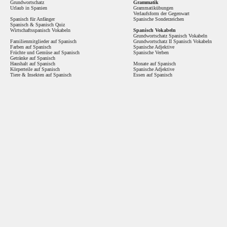
Grundwortschatz
Grammatik
Urlaub in Spanien
Grammatikübungen
Verlaufsform der Gegenwart
Spanisch für Anfänger
Spanische Sonderzeichen
Spanisch
&
Spanisch Quiz
Wirtschaftsspanisch Vokabeln
Spanisch Vokabeln
Grundwortschatz Spanisch Vokabeln
Familienmitglieder auf Spanisch
Grundwortschatz II Spanisch Vokabeln
Farben auf Spanisch
Spanische Adjektive
Früchte und Gemüse auf Spanisch
Spanische Verben
Getränke auf Spanisch
Haushalt auf Spanisch
Monate auf Spanisch
Körperteile auf Spanisch
Spanische Adjektive
Tiere & Insekten auf Spanisch
Essen auf Spanisch