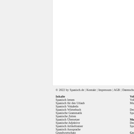
© 2022 by
Spanisch
.de |
Kontakt
|
Impressum
|
AGB
|
Datensch
Inhalte
Vok
Spanisch lernen
Vok
Spanisch für den Urlaub
Mul
Spanisch Vokabeln
Spanisch Wörterbuch
Deu
Spanische Grammatik
Spa
Spanische Zeiten
Spanisch Übersetzer
Mul
Spanische Adjektive
Deu
Spanisch Artikeltrainer
Spa
Spanisch Aussprache
Grundwortschatz
Gr