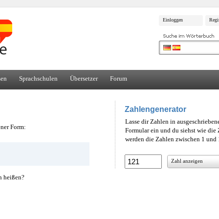
Einloggen
Regi
sen
Sprachschulen
Übersetzer
Forum
Zahlengenerator
Lasse dir Zahlen in ausgeschrieben
ener Form:
Formular ein und du siehst wie di
werden die Zahlen zwischen 1 und 1
Zahl anzeigen
h heißen?