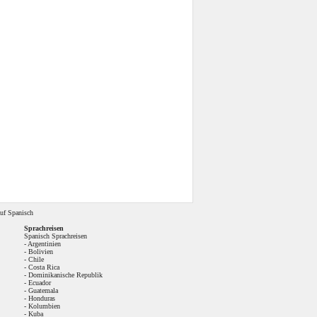
uf Spanisch
Sprachreisen
Spanisch Sprachreisen
-
Argentinien
-
Bolivien
-
Chile
-
Costa Rica
-
Dominikanische Republik
-
Ecuador
-
Guatemala
-
Honduras
-
Kolumbien
-
Kuba