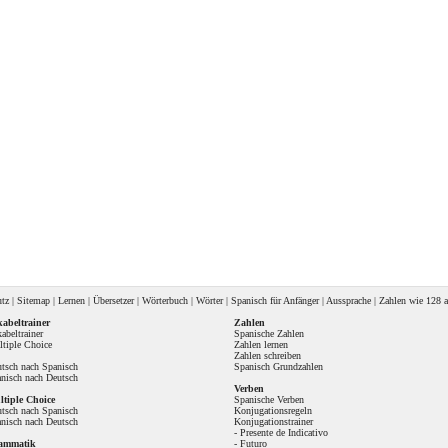
utz
|
Sitemap
|
Lernen
|
Übersetzer
|
Wörterbuch
|
Wörter
|
Spanisch für Anfänger
|
Aussprache
| Zahlen wie
128 a
abeltrainer
Zahlen
abeltrainer
Spanische Zahlen
tiple Choice
Zahlen lernen
Zahlen schreiben
tsch nach Spanisch
Spanisch Grundzahlen
nisch nach Deutsch
Verben
tiple Choice
Spanische Verben
tsch nach Spanisch
Konjugationsregeln
nisch nach Deutsch
Konjugationstrainer
-
Presente de Indicativo
ammatik
-
Futuro