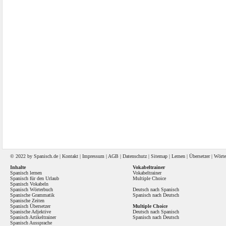
© 2022 by
Spanisch
.de |
Kontakt
|
Impressum
|
AGB
|
Datenschutz
|
Sitemap
|
Lernen
|
Übersetzer
|
Wörte
Inhalte
Vokabeltrainer
Spanisch lernen
Vokabeltrainer
Spanisch für den Urlaub
Multiple Choice
Spanisch Vokabeln
Spanisch Wörterbuch
Deutsch nach Spanisch
Spanische Grammatik
Spanisch nach Deutsch
Spanische Zeiten
Spanisch Übersetzer
Multiple Choice
Spanische Adjektive
Deutsch nach Spanisch
Spanisch Artikeltrainer
Spanisch nach Deutsch
Spanisch Aussprache