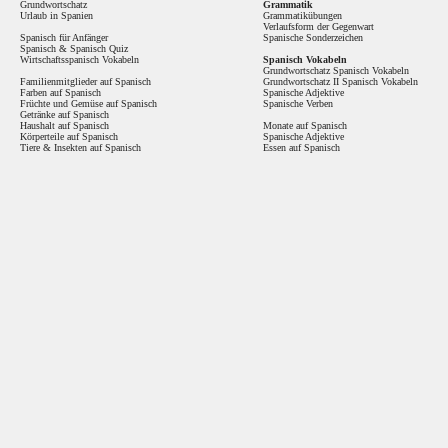
Grundwortschatz
Grammatik
Urlaub in Spanien
Grammatikübungen
Verlaufsform der Gegenwart
Spanisch für Anfänger
Spanische Sonderzeichen
Spanisch
&
Spanisch Quiz
Wirtschaftsspanisch Vokabeln
Spanisch Vokabeln
Grundwortschatz Spanisch Vokabeln
Familienmitglieder auf Spanisch
Grundwortschatz II Spanisch Vokabeln
Farben auf Spanisch
Spanische Adjektive
Früchte und Gemüse auf Spanisch
Spanische Verben
Getränke auf Spanisch
Haushalt auf Spanisch
Monate auf Spanisch
Körperteile auf Spanisch
Spanische Adjektive
Tiere & Insekten auf Spanisch
Essen auf Spanisch