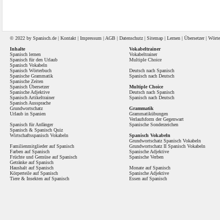
© 2022 by
Spanisch
.de |
Kontakt
|
Impressum
|
AGB
|
Datenschutz
|
Sitemap
|
Lernen
|
Übersetzer
|
Wörte
Inhalte
Vokabeltrainer
Spanisch lernen
Vokabeltrainer
Spanisch für den Urlaub
Multiple Choice
Spanisch Vokabeln
Spanisch Wörterbuch
Deutsch nach Spanisch
Spanische Grammatik
Spanisch nach Deutsch
Spanische Zeiten
Spanisch Übersetzer
Multiple Choice
Spanische Adjektive
Deutsch nach Spanisch
Spanisch Artikeltrainer
Spanisch nach Deutsch
Spanisch Aussprache
Grundwortschatz
Grammatik
Urlaub in Spanien
Grammatikübungen
Verlaufsform der Gegenwart
Spanisch für Anfänger
Spanische Sonderzeichen
Spanisch
&
Spanisch Quiz
Wirtschaftsspanisch Vokabeln
Spanisch Vokabeln
Grundwortschatz Spanisch Vokabeln
Familienmitglieder auf Spanisch
Grundwortschatz II Spanisch Vokabeln
Farben auf Spanisch
Spanische Adjektive
Früchte und Gemüse auf Spanisch
Spanische Verben
Getränke auf Spanisch
Haushalt auf Spanisch
Monate auf Spanisch
Körperteile auf Spanisch
Spanische Adjektive
Tiere & Insekten auf Spanisch
Essen auf Spanisch