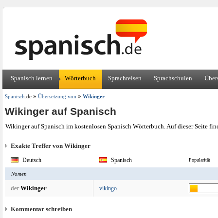
Spanisch lernen
Wörterbuch
Sprachreisen
Sprachschulen
Über
»
»
Spanisch
.de
Übersetzung von
Wikinger
Wikinger auf Spanisch
Wikinger auf Spanisch im kostenlosen Spanisch Wörterbuch. Auf dieser Seite fi
Exakte Treffer von Wikinger
Deutsch
Spanisch
Popularität
Nomen
der
Wikinger
vikingo
Kommentar schreiben