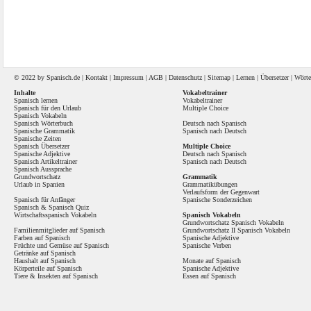
© 2022 by
Spanisch
.de |
Kontakt
|
Impressum
|
AGB
|
Datenschutz
|
Sitemap
|
Lernen
|
Übersetzer
|
Wörte
Inhalte
Vokabeltrainer
Spanisch lernen
Vokabeltrainer
Spanisch für den Urlaub
Multiple Choice
Spanisch Vokabeln
Spanisch Wörterbuch
Deutsch nach Spanisch
Spanische Grammatik
Spanisch nach Deutsch
Spanische Zeiten
Spanisch Übersetzer
Multiple Choice
Spanische Adjektive
Deutsch nach Spanisch
Spanisch Artikeltrainer
Spanisch nach Deutsch
Spanisch Aussprache
Grundwortschatz
Grammatik
Urlaub in Spanien
Grammatikübungen
Verlaufsform der Gegenwart
Spanisch für Anfänger
Spanische Sonderzeichen
Spanisch
&
Spanisch Quiz
Wirtschaftsspanisch Vokabeln
Spanisch Vokabeln
Grundwortschatz Spanisch Vokabeln
Familienmitglieder auf Spanisch
Grundwortschatz II Spanisch Vokabeln
Farben auf Spanisch
Spanische Adjektive
Früchte und Gemüse auf Spanisch
Spanische Verben
Getränke auf Spanisch
Haushalt auf Spanisch
Monate auf Spanisch
Körperteile auf Spanisch
Spanische Adjektive
Tiere & Insekten auf Spanisch
Essen auf Spanisch