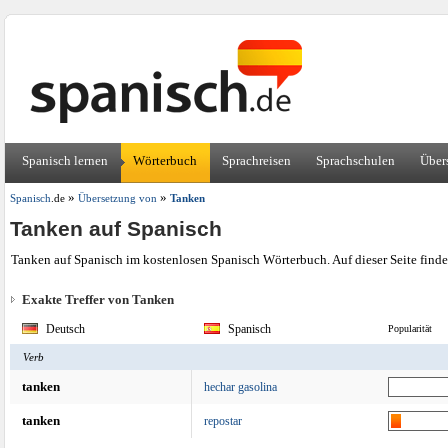
Spanisch lernen
Wörterbuch
Sprachreisen
Sprachschulen
Über
»
»
Spanisch
.de
Übersetzung von
Tanken
Tanken auf Spanisch
Tanken auf Spanisch im kostenlosen Spanisch Wörterbuch. Auf dieser Seite find
Exakte Treffer von Tanken
Deutsch
Spanisch
Popularität
Verb
tanken
hechar gasolina
tanken
repostar