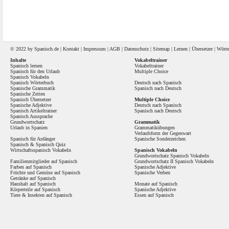
© 2022 by
Spanisch
.de |
Kontakt
|
Impressum
|
AGB
|
Datenschutz
|
Sitemap
|
Lernen
|
Übersetzer
|
Wörte
Inhalte
Vokabeltrainer
Spanisch lernen
Vokabeltrainer
Spanisch für den Urlaub
Multiple Choice
Spanisch Vokabeln
Spanisch Wörterbuch
Deutsch nach Spanisch
Spanische Grammatik
Spanisch nach Deutsch
Spanische Zeiten
Spanisch Übersetzer
Multiple Choice
Spanische Adjektive
Deutsch nach Spanisch
Spanisch Artikeltrainer
Spanisch nach Deutsch
Spanisch Aussprache
Grundwortschatz
Grammatik
Urlaub in Spanien
Grammatikübungen
Verlaufsform der Gegenwart
Spanisch für Anfänger
Spanische Sonderzeichen
Spanisch
&
Spanisch Quiz
Wirtschaftsspanisch Vokabeln
Spanisch Vokabeln
Grundwortschatz Spanisch Vokabeln
Familienmitglieder auf Spanisch
Grundwortschatz II Spanisch Vokabeln
Farben auf Spanisch
Spanische Adjektive
Früchte und Gemüse auf Spanisch
Spanische Verben
Getränke auf Spanisch
Haushalt auf Spanisch
Monate auf Spanisch
Körperteile auf Spanisch
Spanische Adjektive
Tiere & Insekten auf Spanisch
Essen auf Spanisch