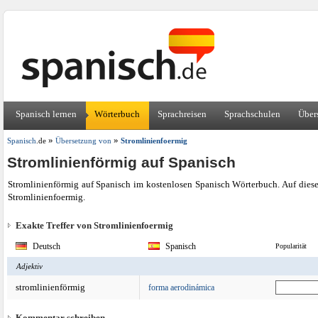
Spanisch lernen
Wörterbuch
Sprachreisen
Sprachschulen
Über
»
»
Spanisch
.de
Übersetzung von
Stromlinienfoermig
Stromlinienförmig auf Spanisch
Stromlinienförmig auf Spanisch im kostenlosen Spanisch Wörterbuch. Auf diese
Stromlinienfoermig.
Exakte Treffer von Stromlinienfoermig
Deutsch
Spanisch
Popularität
Adjektiv
stromlinienförmig
forma aerodinámica
Kommentar schreiben